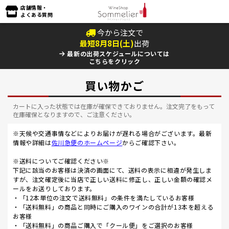
店舗情報・
よくある質問
今から注文で
最短
8
月
8
日(
土
)
出荷
最新の出荷スケジュールについては
こちらをクリック
買い物かご
カートに入った状態では在庫が確保できておりません。注文完了をもって
在庫確保となりますので、ご注意ください。
※天候や交通事情などによりお届けが遅れる場合がございます。最新
情報や詳細は
佐川急便のホームページ
からご確認下さい。
※送料についてご確認ください※
下記に該当のお客様は決済の画面にて、送料の表示に相違が発生しま
すが、注文確定後に当店で正しい送料に修正し、正しい金額の確認メ
ールをお送りしております。
・「12本単位の注文で送料無料」の条件を満たしているお客様
・「送料無料」の商品と同時にご購入のワインの合計が13本を超える
お客様
・「送料無料」の商品ご購入で「クール便」をご選択のお客様