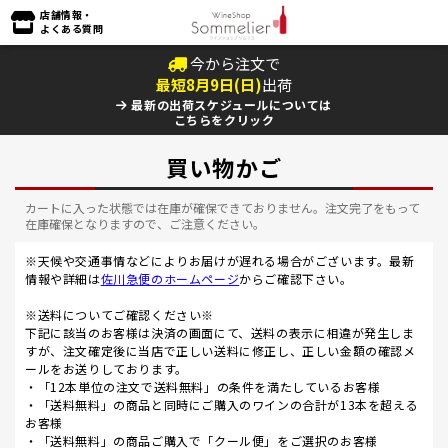
店舗情報・
よくある質問
今から注文で
最短
8
月
9
日(
日
)
出荷
最新の出荷スケジュールについては
こちらをクリック
買い物かご
カートに入った状態では在庫が確保できておりません。注文完了をもって
在庫確保となりますので、ご注意ください。
※天候や交通事情などによりお届けが遅れる場合がございます。最新
情報や詳細は
佐川急便のホームページ
からご確認下さい。
※送料についてご確認ください※
下記に該当のお客様は決済の画面にて、送料の表示に相違が発生しま
すが、注文確定後に当店で正しい送料に修正し、正しい金額の確認メ
ールをお送りしております。
・「12本単位の注文で送料無料」の条件を満たしているお客様
・「送料無料」の商品と同時にご購入のワインの合計が13本を超える
お客様
・「送料無料」の商品ご購入で「クール便」をご選択のお客様