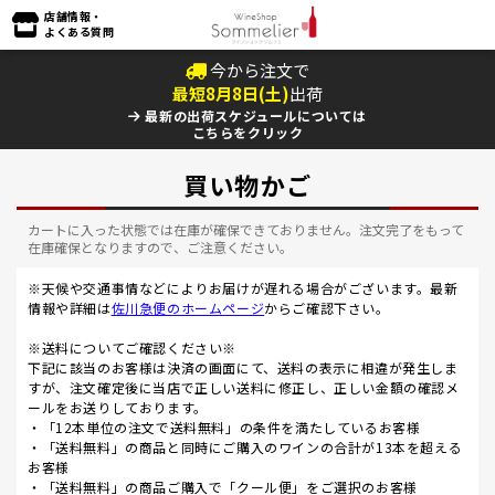
店舗情報・
よくある質問
今から注文で
最短
8
月
8
日(
土
)
出荷
最新の出荷スケジュールについては
こちらをクリック
買い物かご
カートに入った状態では在庫が確保できておりません。注文完了をもって
在庫確保となりますので、ご注意ください。
※天候や交通事情などによりお届けが遅れる場合がございます。最新
情報や詳細は
佐川急便のホームページ
からご確認下さい。
※送料についてご確認ください※
下記に該当のお客様は決済の画面にて、送料の表示に相違が発生しま
すが、注文確定後に当店で正しい送料に修正し、正しい金額の確認メ
ールをお送りしております。
・「12本単位の注文で送料無料」の条件を満たしているお客様
・「送料無料」の商品と同時にご購入のワインの合計が13本を超える
お客様
・「送料無料」の商品ご購入で「クール便」をご選択のお客様