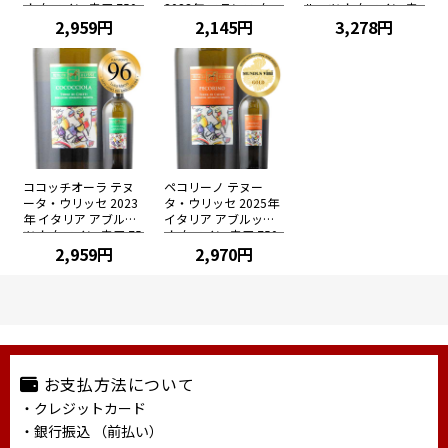
オ 白ワイン 辛口 750
2023年 フランス 白ワ
ルッツオ 白ワイン 辛
ml
2,959円
イン 辛口 750ml
2,145円
口 750ml
3,278円
ココッチオーラ テヌ
ペコリーノ テヌー
ータ・ウリッセ 2023
タ・ウリッセ 2025年
年 イタリア アブルッ
イタリア アブルッツ
ツオ 白ワイン 辛口 75
オ 白ワイン 辛口 750
0ml
2,959円
ml
2,970円
お支払方法について
・クレジットカード
・銀行振込 （前払い）