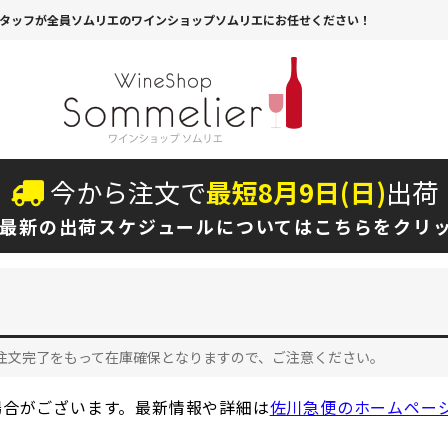
タッフが全員ソムリエのワインショップソムリエにお任せください！
今から注文で
最短
8
月
9
日(
日
)
出荷
最新の出荷スケジュールについては
こちらをクリ
注文完了をもって在庫確保となりますので、ご注意ください。
場合がございます。最新情報や詳細は
佐川急便のホームペー