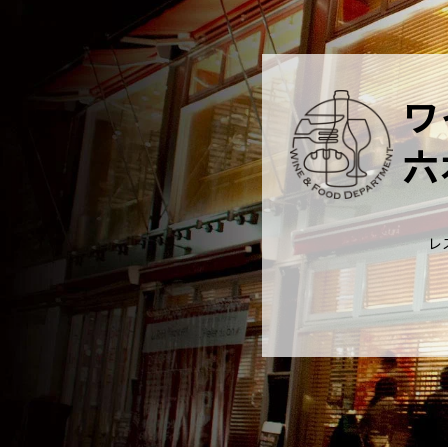
ワ
六
レ