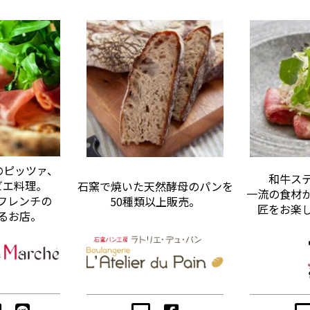
のピッツァ、
和牛ス
ビエ料理。
石窯で焼いた天然酵母のパンを
一流の食材
フレンチの
50種類以上販売。
匠をお楽
るお店。