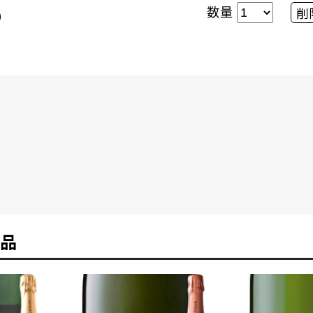
数量
削
）
品