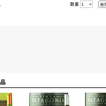
数量
削
）
品