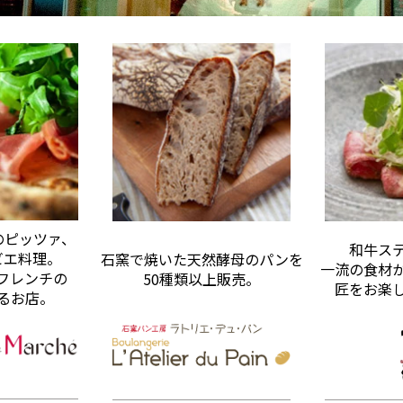
のピッツァ、
和牛ス
ビエ料理。
石窯で焼いた天然酵母のパンを
一流の食材
フレンチの
50種類以上販売。
匠をお楽
るお店。