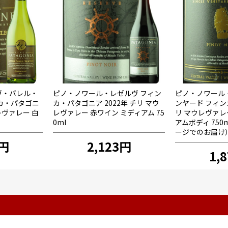
ヴ・バレル・
ピノ・ノワール・レゼルヴ フィン
ピノ・ノワール
カ・パタゴニ
カ・パタゴニア 2022年 チリ マウ
ンヤード フィン
ウレヴァレー 白
レヴァレー 赤ワイン ミディアム 75
リ マウレヴァレ
0ml
アムボディ 75
ージでのお届け
9円
2,123円
1,