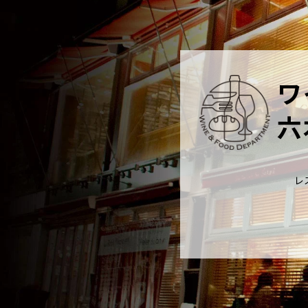
ワ
六
レ