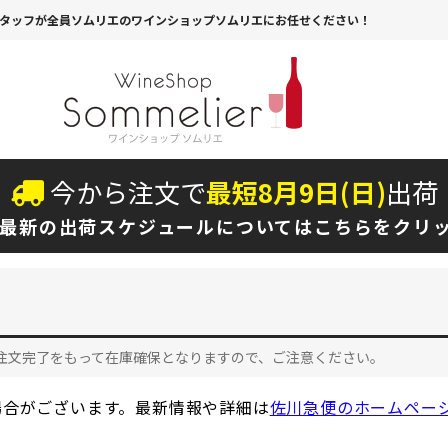
タッフが全員ソムリエのワインショップソムリエにお任せください！
今から注文で
最短
8
月
9
日(
日
)
出荷
最新の出荷スケジュールについては
こちらをクリ
注文完了をもって在庫確保となりますので、ご注意ください。
場合がございます。最新情報や詳細は
佐川急便のホームペー