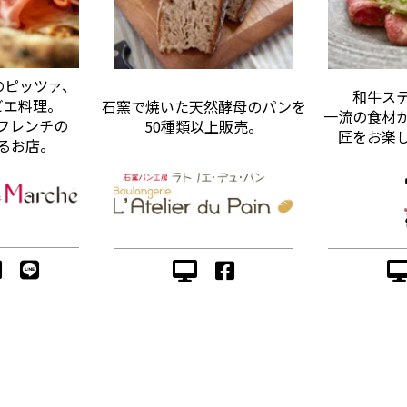
のピッツァ、
和牛ス
ビエ料理。
石窯で焼いた天然酵母のパンを
一流の食材
フレンチの
50種類以上販売。
匠をお楽
るお店。