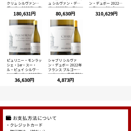
クリュ シルヴァン・
ュ シルヴァン・デュ
ン・デュボー 2022年
デュボー 2022年 フラ
ボー 2022年 フランス
フランス ブルゴーニ
ンス ブルゴーニュ 白
180,631円
ブルゴーニュ 白ワイ
80,630円
ュ 白ワイン 辛口 750
310,629円
ワイン 辛口 750ml
ン 辛口 750ml
ml
ピュリニー・モンラッ
シャブリ シルヴァ
シェ・1er・スー・
ン・デュボー 2022年
ル・ピュイ シルヴァ
フランス ブルゴーニ
ン・デュボー 2022年
ュ 白ワイン 辛口 750
フランス 白ワイン 辛
36,630円
ml
4,873円
口 750ml
お支払方法について
・クレジットカード