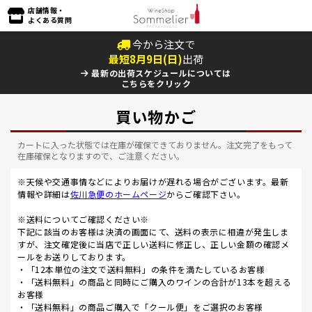
店舗情報・
よくある質問
今から注文で
最短
8
月
9
日(
日
)
出荷
最新の出荷スケジュールについては
こちらをクリック
買い物かご
カートに入った状態では在庫が確保できておりません。注文完了をもって
在庫確保となりますので、ご注意ください。
※天候や交通事情などによりお届けが遅れる場合がございます。最新
情報や詳細は
佐川急便のホームページ
からご確認下さい。
※送料についてご確認ください※
下記に該当のお客様は決済の画面にて、送料の表示に相違が発生しま
すが、注文確定後に当店で正しい送料に修正し、正しい金額の確認メ
ールをお送りしております。
・「12本単位の注文で送料無料」の条件を満たしているお客様
・「送料無料」の商品と同時にご購入のワインの合計が13本を超える
お客様
・「送料無料」の商品ご購入で「クール便」をご選択のお客様