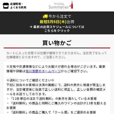
店舗情報・
よくある質問
今から注文で
最短
8
月
6
日(
木
)
出荷
最新の出荷スケジュールについては
こちらをクリック
買い物かご
カートに入った状態では在庫が確保できておりません。注文完了をもって
在庫確保となりますので、ご注意ください。
※天候や交通事情などによりお届けが遅れる場合がございます。最新
情報や詳細は
佐川急便のホームページ
からご確認下さい。
※送料についてご確認ください※
下記に該当のお客様は決済の画面にて、送料の表示に相違が発生しま
すが、注文確定後に当店で正しい送料に修正し、正しい金額の確認メ
ールをお送りしております。
・「12本単位の注文で送料無料」の条件を満たしているお客様
・「送料無料」の商品と同時にご購入のワインの合計が13本を超える
お客様
・「送料無料」の商品ご購入で「クール便」をご選択のお客様