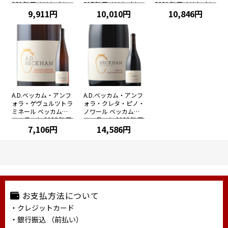
021年 アメリカ オレ
017年 アメリカ オレ
2021年 アメリカ オレ
ゴン 白ワイン 辛口 75
9,911円
ゴン 白ワイン 辛口 75
10,010円
ゴン 赤ワイン ミディ
10,846円
0ml
0ml
アムボディ 750ml
A.D.ベッカム・アンフ
A.D.ベッカム・アンフ
ォラ・ゲヴュルツトラ
ォラ・クレタ・ピノ・
ミネール ベッカム・
ノワール ベッカム・
エステート 2023年 ア
エステート 2022年 ア
メリカ オレゴン 白ワ
7,106円
メリカ オレゴン 赤ワ
14,586円
イン 辛口 750ml
イン ミディアムボデ
ィ 750ml
お支払方法について
・クレジットカード
・銀行振込 （前払い）