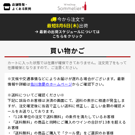
店舗情報・
よくある質問
今から注文で
最短
8
月
6
日(
木
)
出荷
最新の出荷スケジュールについては
こちらをクリック
買い物かご
カートに入った状態では在庫が確保できておりません。注文完了をもって
在庫確保となりますので、ご注意ください。
※天候や交通事情などによりお届けが遅れる場合がございます。最新
情報や詳細は
佐川急便のホームページ
からご確認下さい。
※送料についてご確認ください※
下記に該当のお客様は決済の画面にて、送料の表示に相違が発生しま
すが、注文確定後に当店で正しい送料に修正し、正しい金額の確認メ
ールをお送りしております。
・「12本単位の注文で送料無料」の条件を満たしているお客様
・「送料無料」の商品と同時にご購入のワインの合計が13本を超える
お客様
・「送料無料」の商品ご購入で「クール便」をご選択のお客様