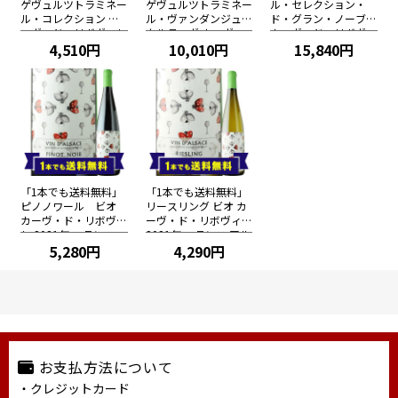
ゲヴュルツトラミネー
ゲヴュルツトラミネー
ル・セレクション・
ル・コレクション カ
ル・ヴァンダンジュ・
ド・グラン・ノーブル
ーヴ・ド・リボヴィレ
タルティヴ カーヴ・
カーヴ・ド・リボヴィ
2020年 フランス アル
4,510円
ド・リボヴィレ 2018
10,010円
レ 2017年 フランス
15,840円
ザス 白ワイン 中甘口
年 フランス アルザス
アルザス 白ワイン 極
750ml
白ワイン 極甘口 500
甘口 375ml
ml
「1本でも送料無料」
「1本でも送料無料」
ピノノワール ビオ
リースリング ビオ カ
カーヴ・ド・リボヴィ
ーヴ・ド・リボヴィレ
レ 2021年 フランス
2021年 フランス アル
アルザス 赤ワイン ミ
5,280円
ザス 白ワイン 辛口 75
4,290円
ディアムボディ 750m
0ml
l
お支払方法について
・クレジットカード