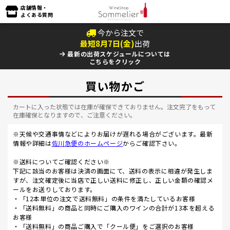
店舗情報・
よくある質問
今から注文で
最短
8
月
7
日(
金
)
出荷
最新の出荷スケジュールについては
こちらをクリック
買い物かご
カートに入った状態では在庫が確保できておりません。注文完了をもって
在庫確保となりますので、ご注意ください。
※天候や交通事情などによりお届けが遅れる場合がございます。最新
情報や詳細は
佐川急便のホームページ
からご確認下さい。
※送料についてご確認ください※
下記に該当のお客様は決済の画面にて、送料の表示に相違が発生しま
すが、注文確定後に当店で正しい送料に修正し、正しい金額の確認メ
ールをお送りしております。
・「12本単位の注文で送料無料」の条件を満たしているお客様
・「送料無料」の商品と同時にご購入のワインの合計が13本を超える
お客様
・「送料無料」の商品ご購入で「クール便」をご選択のお客様