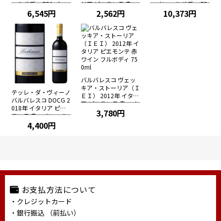
フルボディ 750ml
リア ピエモンテ 赤ワ
ワイン フルボディ 75
6,545円
イン フルボディ 750
2,562円
0ml
10,373円
ml
バルバレスコ ヴェッ
キア・ストーリア（Ｉ
テッレ・ダ・ヴィーノ
ＥＩ） 2012年 イタリ
バルバレスコ DOCG 2
ア ピエモンテ 赤ワイ
018年 イタリア ピエ
ン フルボディ 750ml
3,780円
モンテ 赤ワイン フル
ボディ 750ml
4,400円
お支払方法について
・クレジットカード
・銀行振込 （前払い）