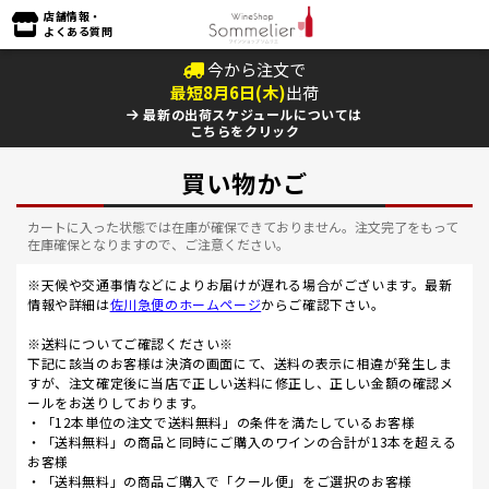
店舗情報・
よくある質問
今から注文で
最短
8
月
6
日(
木
)
出荷
最新の出荷スケジュールについては
こちらをクリック
買い物かご
カートに入った状態では在庫が確保できておりません。注文完了をもって
在庫確保となりますので、ご注意ください。
※天候や交通事情などによりお届けが遅れる場合がございます。最新
情報や詳細は
佐川急便のホームページ
からご確認下さい。
※送料についてご確認ください※
下記に該当のお客様は決済の画面にて、送料の表示に相違が発生しま
すが、注文確定後に当店で正しい送料に修正し、正しい金額の確認メ
ールをお送りしております。
・「12本単位の注文で送料無料」の条件を満たしているお客様
・「送料無料」の商品と同時にご購入のワインの合計が13本を超える
お客様
・「送料無料」の商品ご購入で「クール便」をご選択のお客様