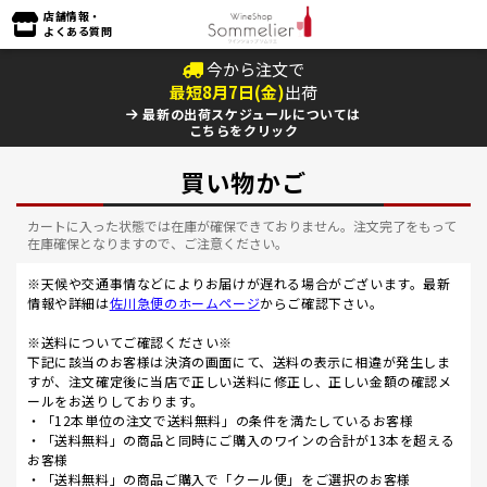
店舗情報・
よくある質問
今から注文で
最短
8
月
7
日(
金
)
出荷
最新の出荷スケジュールについては
こちらをクリック
買い物かご
カートに入った状態では在庫が確保できておりません。注文完了をもって
在庫確保となりますので、ご注意ください。
※天候や交通事情などによりお届けが遅れる場合がございます。最新
情報や詳細は
佐川急便のホームページ
からご確認下さい。
※送料についてご確認ください※
下記に該当のお客様は決済の画面にて、送料の表示に相違が発生しま
すが、注文確定後に当店で正しい送料に修正し、正しい金額の確認メ
ールをお送りしております。
・「12本単位の注文で送料無料」の条件を満たしているお客様
・「送料無料」の商品と同時にご購入のワインの合計が13本を超える
お客様
・「送料無料」の商品ご購入で「クール便」をご選択のお客様