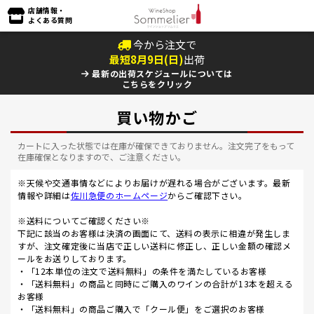
店舗情報・
よくある質問
今から注文で
最短
8
月
9
日(
日
)
出荷
最新の出荷スケジュールについては
こちらをクリック
買い物かご
カートに入った状態では在庫が確保できておりません。注文完了をもって
在庫確保となりますので、ご注意ください。
※天候や交通事情などによりお届けが遅れる場合がございます。最新
情報や詳細は
佐川急便のホームページ
からご確認下さい。
※送料についてご確認ください※
下記に該当のお客様は決済の画面にて、送料の表示に相違が発生しま
すが、注文確定後に当店で正しい送料に修正し、正しい金額の確認メ
ールをお送りしております。
・「12本単位の注文で送料無料」の条件を満たしているお客様
・「送料無料」の商品と同時にご購入のワインの合計が13本を超える
お客様
・「送料無料」の商品ご購入で「クール便」をご選択のお客様