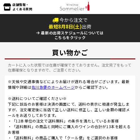
店舗情報・
よくある質問
今から注文で
最短
8
月
8
日(
土
)
出荷
最新の出荷スケジュールについては
こちらをクリック
買い物かご
カートに入った状態では在庫が確保できておりません。注文完了をもって
在庫確保となりますので、ご注意ください。
※天候や交通事情などによりお届けが遅れる場合がございます。最新
情報や詳細は
佐川急便のホームページ
からご確認下さい。
※送料についてご確認ください※
下記に該当のお客様は決済の画面にて、送料の表示に相違が発生しま
すが、注文確定後に当店で正しい送料に修正し、正しい金額の確認メ
ールをお送りしております。
・「12本単位の注文で送料無料」の条件を満たしているお客様
・「送料無料」の商品と同時にご購入のワインの合計が13本を超える
お客様
・「送料無料」の商品ご購入で「クール便」をご選択のお客様