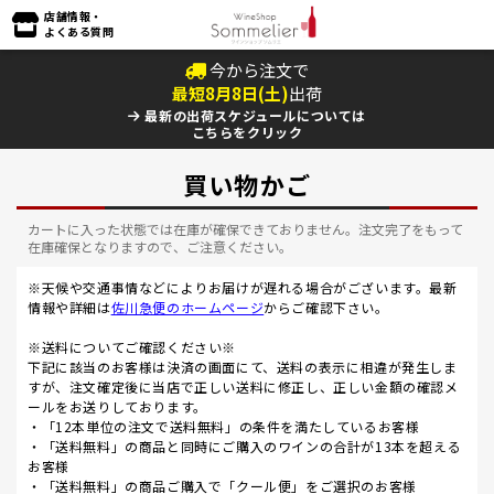
店舗情報・
よくある質問
今から注文で
最短
8
月
8
日(
土
)
出荷
最新の出荷スケジュールについては
こちらをクリック
買い物かご
カートに入った状態では在庫が確保できておりません。注文完了をもって
在庫確保となりますので、ご注意ください。
※天候や交通事情などによりお届けが遅れる場合がございます。最新
情報や詳細は
佐川急便のホームページ
からご確認下さい。
※送料についてご確認ください※
下記に該当のお客様は決済の画面にて、送料の表示に相違が発生しま
すが、注文確定後に当店で正しい送料に修正し、正しい金額の確認メ
ールをお送りしております。
・「12本単位の注文で送料無料」の条件を満たしているお客様
・「送料無料」の商品と同時にご購入のワインの合計が13本を超える
お客様
・「送料無料」の商品ご購入で「クール便」をご選択のお客様