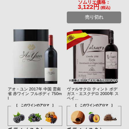
ソムリエ価格：
3,122円
(税込)
売り切れ
アオ・ユン 2017年 中国 雲南
ヴァルサクロ ティント ボデ
省 赤ワイン フルボディ 750m
ガス・エスクデロ 2000年 ス
l
ペイ...
[ このワインのアロマ ]
[ このワインのアロマ ]