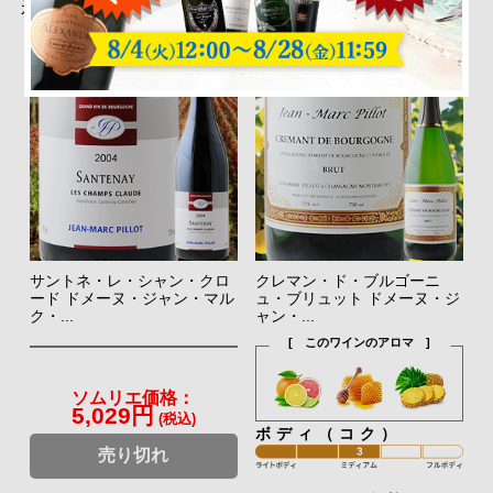
示
サントネ・レ・シャン・クロ
クレマン・ド・ブルゴーニ
ード ドメーヌ・ジャン・マル
ュ・ブリュット ドメーヌ・ジ
ク・...
ャン・...
[ このワインのアロマ ]
ソムリエ価格：
5,029円
(税込)
ボディ（コク）
売り切れ