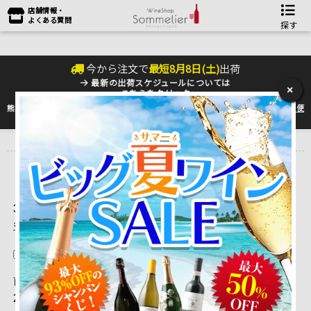
店舗情報・
よくある質問
探す
今から注文で
最短
8
月
8
日(
土
)
出荷
最新の出荷スケジュールについては
×
こちらをクリック
熊本地震の影響により九州への配送に遅れが生じております。最新情報は
佐川急便
のHP
をご確認下さい。
トップ
＞
産地で探す
3,151 ～ 3,165 件目を表示しています。（全3,365件）
並べ替え
在庫切れを除く
前ページを表示
|
1
...
206
|
207
|
208
|
209
|
210
| 211 |
21
2
|
213
|
214
|
215
|
216
|
217
...
225
|
次ページを表