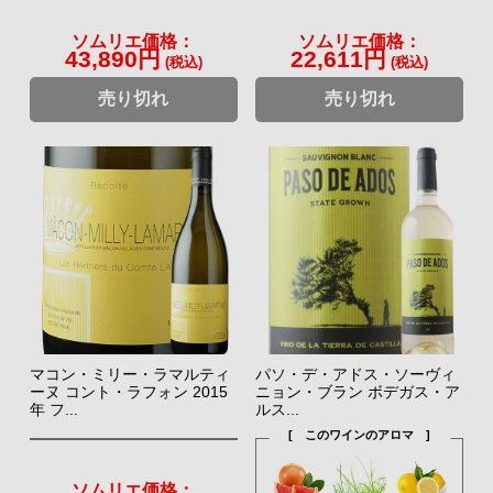
ソムリエ価格：
ソムリエ価格：
43,890円
22,611円
(税込)
(税込)
売り切れ
売り切れ
マコン・ミリー・ラマルティ
パソ・デ・アドス・ソーヴィ
ーヌ コント・ラフォン 2015
ニョン・ブラン ボデガス・ア
年 フ...
ルス...
[ このワインのアロマ ]
ソムリエ価格：