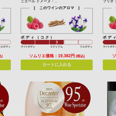
ニエール ドメーヌ・...
フリオ 
[ このワインのアロマ ]
ボディ（コク）
ボデ
ソムリエ価格：
19,382円
込)
(税込)
カートに入れる