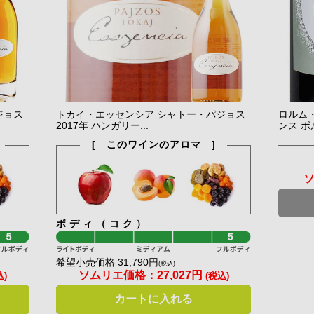
ジョス
トカイ・エッセンシア シャトー・パジョス
ロルム・
2017年 ハンガリー...
ンス ボル
[ このワインのアロマ ]
ボディ（コク）
希望小売価格 31,790円
(税込)
ソムリエ価格：
27,027円
込)
(税込)
カートに入れる