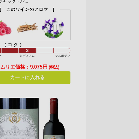
ジャック・パ...
[ このワインのアロマ ]
ィ（コク）
ソムリエ価格：
9,075円
(税込)
カートに入れる