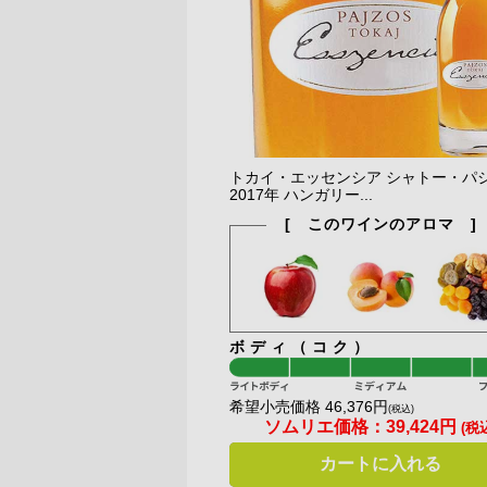
トカイ・エッセンシア シャトー・パ
2017年 ハンガリー...
[ このワインのアロマ ]
ボディ（コク）
希望小売価格 46,376円
(税込)
ソムリエ価格：
39,424円
(税
カートに入れる