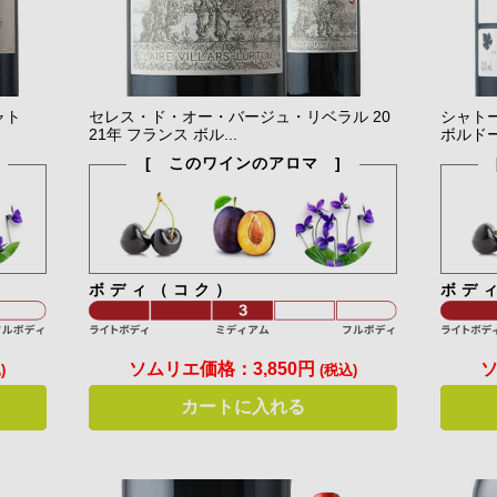
ャト
セレス・ド・オー・バージュ・リベラル 20
シャトー
21年 フランス ボル...
ボルドー
[ このワインのアロマ ]
ボディ（コク）
ボデ
ソムリエ価格：
3,850円
)
(税込)
カートに入れる