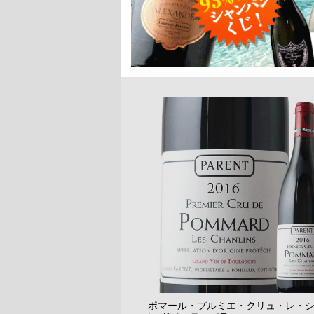
166 ～ 180 件目を表示しています。
並べ替え
在庫切
前ページを表示
|
1
...
7
|
8
|
9
|
10
|
11
ポマール・プルミエ・クリュ・レ・