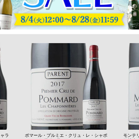
（全1,816件）
れを除く
| 12 |
13
|
14
|
15
|
16
|
17
|
18
...
122
|
次ページを表示
シャラ
ポマール・プルミエ・クリュ・レ・シャポ
モンテ