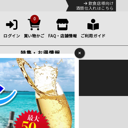
飲食店様向け
酒類仕入れはこちら
0
ログイン
買い物かご
FAQ・店舗情報
ご利用ガイド
特集・お得情報
×
ック
便のHP
をご確認下さい。