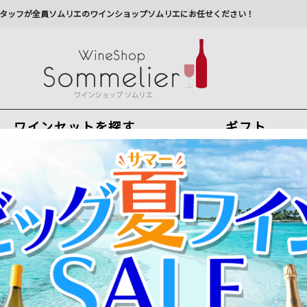
タッフが全員ソムリエのワインショップソムリエにお任せください！
ワインセットを探す
ギフト
今から注文で
最短
8
月
8
日(
土
)
出荷
最新の出荷スケジュールについては
こちらをクリ
州への配送に遅れが生じております。最新情報は
佐川急