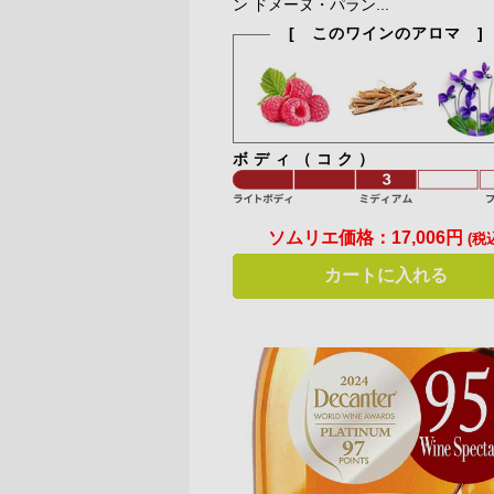
ン ドメーヌ・パラン...
[ このワインのアロマ ]
ボディ（コク）
ソムリエ価格：
17,006円
(税
カートに入れる