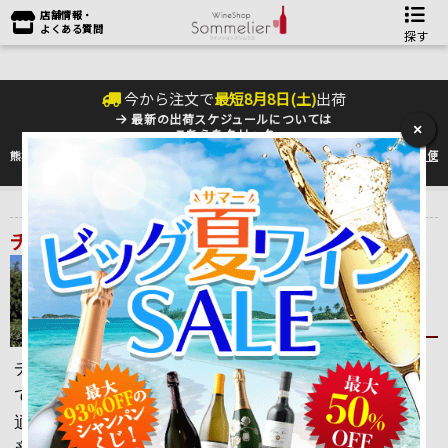
店舗情報・
よくある質問
探す
今から注文で
最短
8
月
8
日(
土
)
出荷
最新の出荷スケジュールについては
×
こちらをクリック
熊本地震の影響により九州への配送に遅れが生じております。最新情報は
佐川急便
のHP
をご確認下さい。
トップ
＞
産地で探す
＞
チリ
チリワイン
チリワインは近年、安くて美味しいワインの産地とし
て注目を集め、人気が高まっています。ワイン生産に
適した温暖な気候で、毎年安定したワインの品質と生