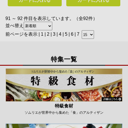
カートに入れる
カートに入れる
91 ～ 92 件目を表示しています。（全92件）
並べ替え
前ページを表示
|
1
|
2
|
3
|
4
|
5
|
6
| 7
特集一覧
特級食材
ソムリエが世界中から集めた「食」のアルティザン