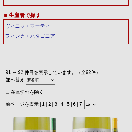
生産者で探す
ヴィニャ・マーティ
フィンカ・パタゴニア
91 ～ 92 件目を表示しています。（全92件）
並べ替え
在庫切れを除く
前ページを表示
|
1
|
2
|
3
|
4
|
5
|
6
| 7