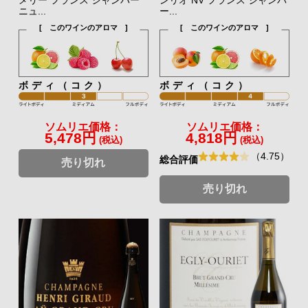
メリー フランス シャンパー
ンリオ NV フランス シャンパ
ニュ...
ー...
[ このワインのアロマ ]
[ このワインのアロマ ]
ボディ（コク）
ボディ（コク）
ソムリエ価格：
ソムリエ価格：
5,478円
4,818円
(税込)
(税込)
（4.75）
総合評価
売り切れ
売り切れ