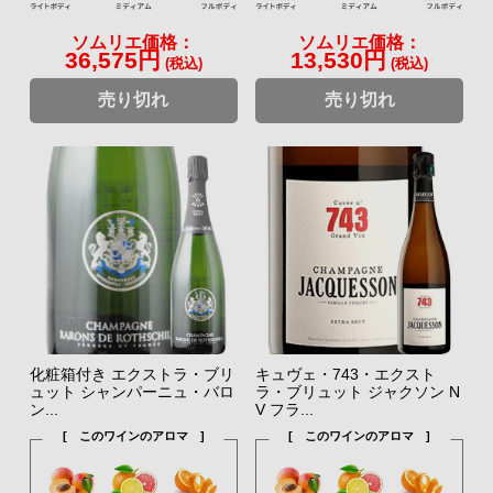
ソムリエ価格：
ソムリエ価格：
36,575円
13,530円
(税込)
(税込)
売り切れ
売り切れ
化粧箱付き エクストラ・ブリ
キュヴェ・743・エクスト
ュット シャンパーニュ・バロ
ラ・ブリュット ジャクソン N
ン...
V フラ...
[ このワインのアロマ ]
[ このワインのアロマ ]