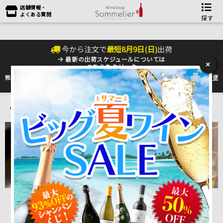
店舗情報・
よくある質問
探す
今から注文で
最短
8
月
9
日(
日
)
出荷
最新の出荷スケジュールについては
×
こちらをクリック
熊本地震の影響により九州への配送に遅れが生じております。最新情報は
佐川急便
のHP
をご確認下さい。
トップ
＞
ワインをタイプ別に選ぶ♪
＞
シャンパン＆スパークリング
ワイン
シャンパン＆