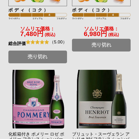
ボディ（コク）
ボディ（コク）
ソムリエ価格：
ソムリエ価格：
7,480円
6,980円
(税込)
(税込)
（5.00）
総合評価
売り切れ
売り切れ
化粧箱付き ポメリー ロゼ ポ
ブリュット・スーヴェラン ア