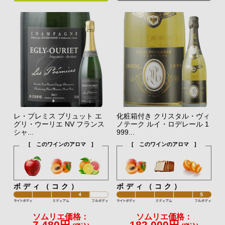
レ・プレミス ブリュット エ
化粧箱付き クリスタル・ヴィ
グリ・ウーリエ NV フランス
ノテーク ルイ・ロデレール 1
シャ...
999...
[ このワインのアロマ ]
[ このワインのアロマ ]
ボディ（コク）
ボディ（コク）
ソムリエ価格：
ソムリエ価格：
7,480円
182,000円