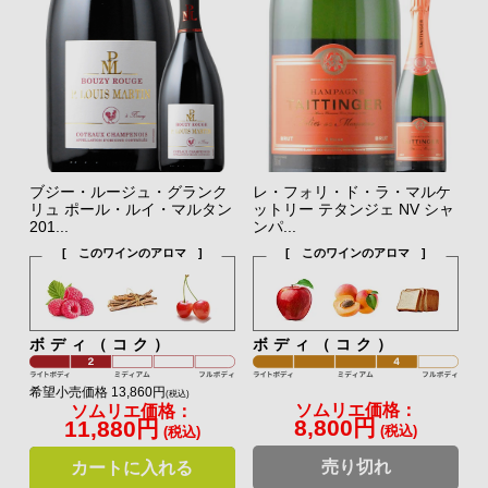
ブジー・ルージュ・グランク
レ・フォリ・ド・ラ・マルケ
リュ ポール・ルイ・マルタン
ットリー テタンジェ NV シャ
201...
ンパ...
[ このワインのアロマ ]
[ このワインのアロマ ]
ボディ（コク）
ボディ（コク）
希望小売価格 13,860円
(税込)
ソムリエ価格：
ソムリエ価格：
8,800円
11,880円
(税込)
(税込)
売り切れ
カートに入れる