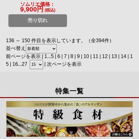
ソムリエ価格：
9,900円
(税込)
売り切れ
136 ～ 150 件目を表示しています。（全394件）
並べ替え
前ページを表示
|
1
...
5
|
6
|
7
|
8
|
9
| 10 |
11
|
12
|
13
|
14
|
1
5
|
16
...
27
|
次ページを表示
特集一覧