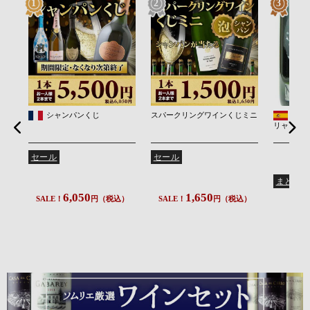
1
2
3
シャンパンくじ
スパークリングワインくじミニ
カン
リャス・
セール
セール
まとめ
6,050
1,650
SALE！
円（税込）
SALE！
円（税込）
2
2,