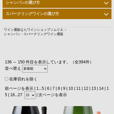
シャンパンの選び方
スパークリングワインの選び方
ワイン通販ならワインショップソムリエ
>
シャンパン・スパークリングワイン通販
136 ～ 150 件目を表示しています。（全394件）
並べ替え
在庫切れを除く
前ページを表示
|
1
...
5
|
6
|
7
|
8
|
9
| 10 |
11
|
12
|
13
|
14
|
1
5
|
16
...
27
|
次ページを表示