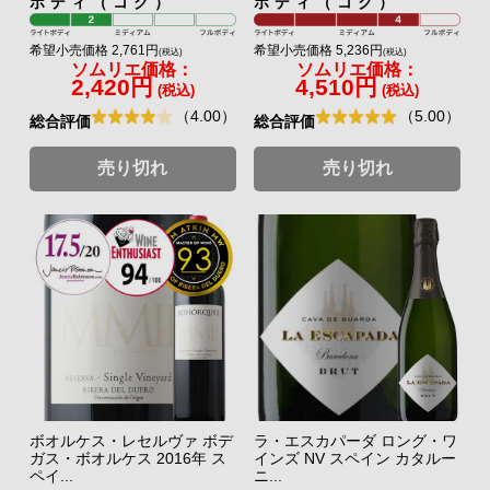
ボディ（コク）
ボディ（コク）
希望小売価格 2,761円
希望小売価格 5,236円
(税込)
(税込)
ソムリエ価格：
ソムリエ価格：
2,420円
4,510円
(税込)
(税込)
（4.00）
（5.00）
総合評価
総合評価
売り切れ
売り切れ
ボオルケス・レセルヴァ ボデ
ラ・エスカパーダ ロング・ワ
ガス・ボオルケス 2016年 ス
インズ NV スペイン カタルー
ペイ...
ニ...