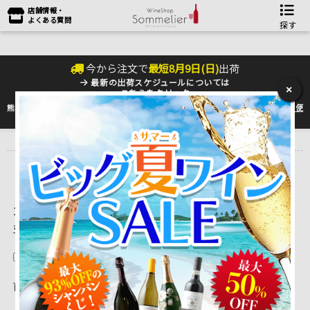
店舗情報・
よくある質問
探す
今から注文で
最短
8
月
9
日(
日
)
出荷
最新の出荷スケジュールについては
×
こちらをクリック
熊本地震の影響により九州への配送に遅れが生じております。最新情報は
佐川急便
のHP
をご確認下さい。
トップ
＞
産地で探す
＞
スペイン
＞
その他（スペイン）
16 ～ 30 件目を表示しています。（全44件）
並べ替え
在庫切れを除く
前ページを表示
|
1
| 2 |
3
|
次ページを表示