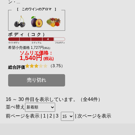
ン・...
[ このワインのアロマ ]
ボディ（コク）
希望小売価格 1,727円
(税込)
ソムリエ価格：
1,540円
(税込)
（3.75）
総合評価
売り切れ
16 ～ 30 件目を表示しています。（全44件）
並べ替え
前ページを表示
|
1
| 2 |
3
|
次ページを表示