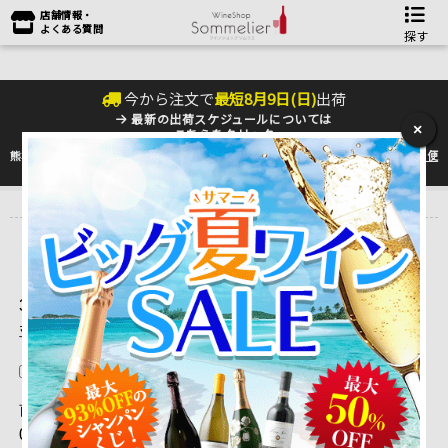
店舗情報・
よくある質問
探す
今から注文で
最短
8
月
9
日(
日
)
出荷
最新の出荷スケジュールについては
×
こちらをクリック
熊本地震の影響により九州への配送に遅れが生じております。最新情報は
佐川急便
のHP
をご確認下さい。
トップ
＞
ワインをタイプ別に選ぶ♪
3,121 ～ 3,135 件目を表示しています。（全3,358件）
並べ替え
在庫切れを除く
前ページを表示
|
1
...
204
|
205
|
206
|
207
|
208
| 209 |
21
0
|
211
|
212
|
213
|
214
|
215
...
224
|
次ページを表