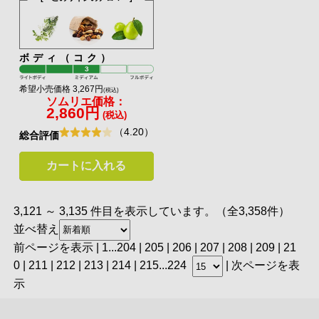
ボディ（コク）
希望小売価格 3,267円
(税込)
ソムリエ価格：
2,860円
(税込)
（4.20）
総合評価
カートに入れる
3,121 ～ 3,135 件目を表示しています。（全3,358件）
並べ替え
前ページを表示
|
1
...
204
|
205
|
206
|
207
|
208
| 209 |
21
0
|
211
|
212
|
213
|
214
|
215
...
224
|
次ページを表
示