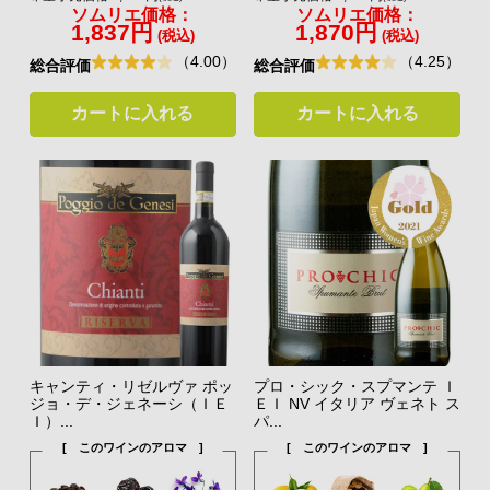
ソムリエ価格：
ソムリエ価格：
1,837円
1,870円
(税込)
(税込)
（4.00）
（4.25）
総合評価
総合評価
カートに入れる
カートに入れる
キャンティ・リゼルヴァ ポッ
プロ・シック・スプマンテ Ｉ
ジョ・デ・ジェネーシ（ＩＥ
ＥＩ NV イタリア ヴェネト ス
Ｉ）...
パ...
[ このワインのアロマ ]
[ このワインのアロマ ]