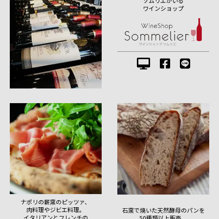
ソムリエがいる
ワインショップ
ナポリの薪窯のピッツァ、
肉料理やジビエ料理。
石窯で焼いた天然酵母のパンを
イタリアンとフレンチの
50種類以上販売。