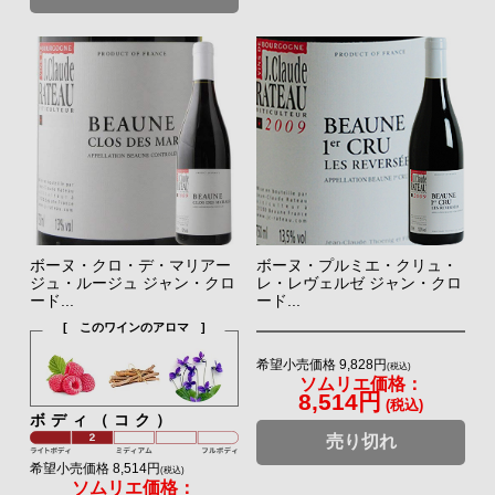
ボーヌ・クロ・デ・マリアー
ボーヌ・プルミエ・クリュ・
ジュ・ルージュ ジャン・クロ
レ・レヴェルゼ ジャン・クロ
ード...
ード...
[ このワインのアロマ ]
希望小売価格 9,828円
(税込)
ソムリエ価格：
8,514円
(税込)
ボディ（コク）
売り切れ
希望小売価格 8,514円
(税込)
ソムリエ価格：