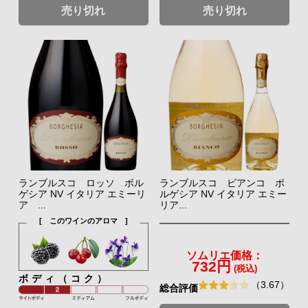
売り切れ
売り切れ
ランブルスコ ロッソ ボル
ランブルスコ ビアンコ ボ
ゲシア NV イタリア エミーリ
ルゲシア NV イタリア エミー
ア ...
リア...
[ このワインのアロマ ]
ソムリエ価格：
732円
(税込)
ボディ（コク）
（3.67）
総合評価