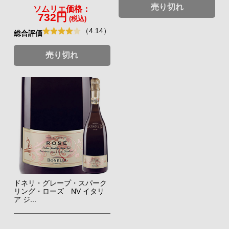
売り切れ
ソムリエ価格：
732円
(税込)
（4.14）
総合評価
売り切れ
ドネリ・グレープ・スパーク
リング・ローズ NV イタリ
ア ジ...