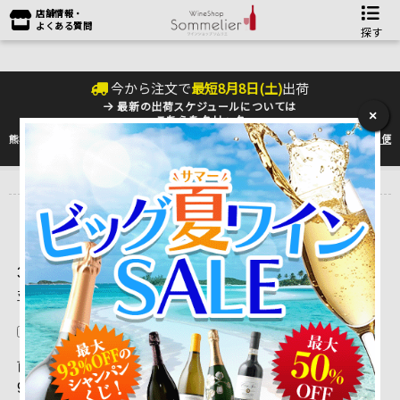
店舗情報・
よくある質問
探す
今から注文で
最短
8
月
8
日(
土
)
出荷
最新の出荷スケジュールについては
×
こちらをクリック
熊本地震の影響により九州への配送に遅れが生じております。最新情報は
佐川急便
のHP
をご確認下さい。
トップ
＞
ワインをタイプ別に選ぶ♪
3,271 ～ 3,285 件目を表示しています。（全3,358件）
並べ替え
在庫切れを除く
前ページを表示
|
1
...
213
|
214
|
215
|
216
|
217
|
218
| 21
9 |
220
|
221
|
222
|
223
|
224
|
次ページを表示