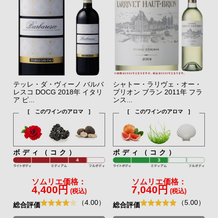
テッレ・ダ・ヴィーノ バルバ
シャトー・ラリヴェ・オー・
レスコ DOCG 2018年 イタリ
ブリオン ブラン 2011年 フラ
ア ピ...
ンス...
[ このワインのアロマ ]
[ このワインのアロマ ]
ボディ（コク）
ボディ（コク）
ソムリエ価格：
ソムリエ価格：
4,400円
7,040円
(税込)
(税込)
（4.00）
（5.00）
総合評価
総合評価