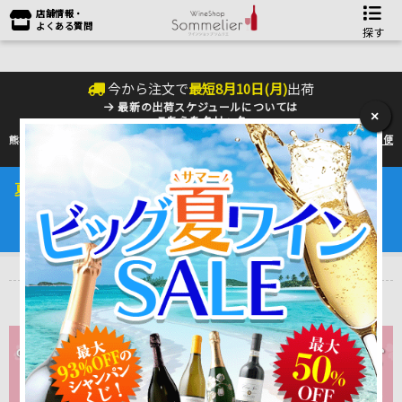
店舗情報・
よくある質問
探す
今から注文で
最短
8
月
10
日(
月
)
出荷
最新の出荷スケジュールについては
×
こちらをクリック
熊本地震の影響により九州への配送に遅れが生じております。最新情報は
佐川急便
のHP
をご確認下さい。
夏季の配送は『クール便』のご利用をお勧めいたします。
ワインは25℃以上で劣化するデリケートな商品です。
4～10月はワインを守るためにも是非ご利用ください。
トップ
＞
金賞受賞ワイン
＞
サクラワインアワード受賞
サクラワインアワード受賞ワイン通販