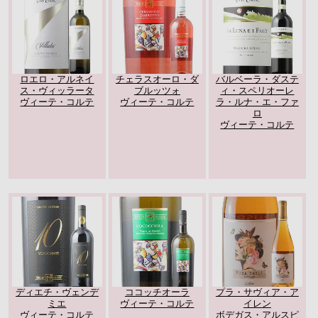
ロエロ・アルネイ
チェラスオーロ・ダ
バルベーラ・ダステ
ス・ヴィッラータ
ブルッツォ
ィ・スペリオーレ
ヴィーテ・コルテ
ヴィーテ・コルテ
ラ・ルナ・エ・ファ
ロ
ヴィーテ・コルテ
ディエチ・ヴェンデ
ココッチオーラ
プラ・サヴィア・ア
ミエ
ヴィーテ・コルテ
イレン
ヴィーテ・コルテ
ボデガス・アルスピ