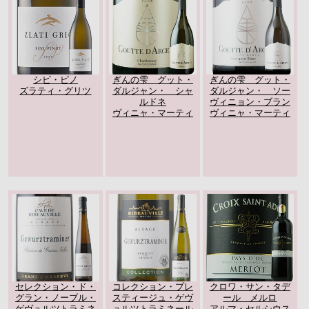
シビ・ピノ
ぎんの雫 グット・
ぎんの雫 グット・
ズラティ・グリツ
ダルジャン・ シャ
ダルジャン・ ソー
ルドネ
ヴィニョン・ブラン
ヴィニャ・マーティ
ヴィニャ・マーティ
セレクション・ド・
コレクション・プレ
クロワ・サン・タデ
グラン・ノーブル・
スティージュ・ゲヴ
ール メルロ
ゲヴュルツトラミネ
ュルツトラミネール
アルマ・セルシウス