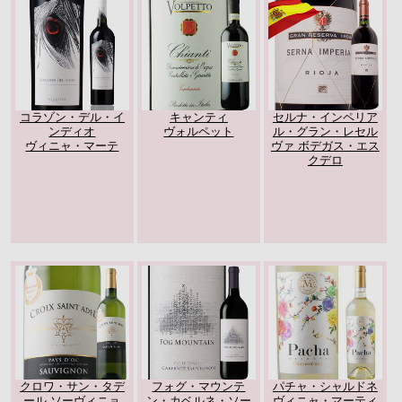
コラゾン・デル・イ
キャンティ
セルナ・インペリア
ンディオ
ヴォルペット
ル・グラン・レセル
ヴィニャ・マーテ
ヴァ ボデガス・エス
クデロ
クロワ・サン・タデ
フォグ・マウンテ
パチャ・シャルドネ
ール ソーヴィニョ
ン・カベルネ・ソー
ヴィニャ・マーティ