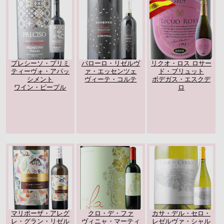
プレシーソ・プリミ
バローロ・リゼルヴ
リクオ・ロス ロサー
ティーヴォ・アパッ
ァ・エッセンツェ
ド・ブリュット
シメント
ヴィーテ・コルテ
ボデガス・エスクデ
ワイン・ピープル
ロ
マリポーザ・アレグ
クロ・デ・ファ
カサ・デル・セロ・
レ・グラン・リゼル
ヴィニャ・マーティ
レゼルヴァ・シャル