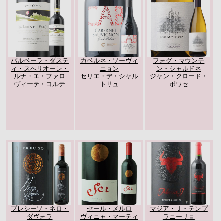
バルベーラ・ダステ
カベルネ・ソーヴィ
フォグ・マウンテ
ィ・スぺリオーレ・
ニョン
ン・シャルドネ
ルナ・エ・ファロ
セリエ・デ・シャル
ジャン・クロード・
ヴィーテ・コルテ
トリュ
ボワセ
プレシーソ・ネロ・
セール・メルロ
マジア・Ｊ・テンプ
ダヴォラ
ヴィニャ・マーティ
ラニーリョ