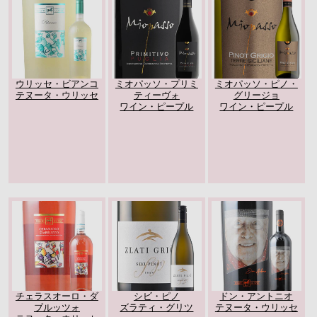
ウリッセ・ビアンコ
ミオパッソ・プリミ
ミオパッソ・ピノ・
テヌータ・ウリッセ
ティーヴォ
グリージョ
ワイン・ピープル
ワイン・ピープル
チェラスオーロ・ダ
シビ・ピノ
ドン・アントニオ
ブルッツォ
ズラティ・グリツ
テヌータ・ウリッセ