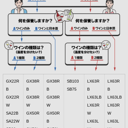
GX22R
GX38R
GX38R
SB103
LX63R
LX63R
B
B
B
SB75
B
B
GX22R
GX38R
GX38R
LX63LB
LX63LB
W
W
W
LX63R
LX63R
SA22B
GX50R
GX50R
W
W
SA22W
B
B
LX63L
LX63L