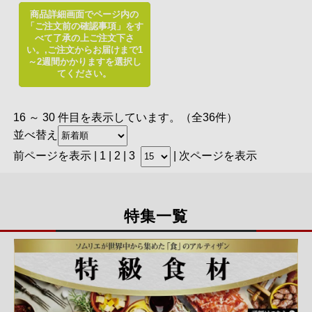
商品詳細画面でページ内の
「ご注文前の確認事項」をす
べて了承の上ご注文下さ
い。,ご注文からお届けまで1
～2週間かかりますを選択し
てください。
16 ～ 30 件目を表示しています。（全36件）
並べ替え
前ページを表示
|
1
| 2 |
3
|
次ページを表示
特集一覧