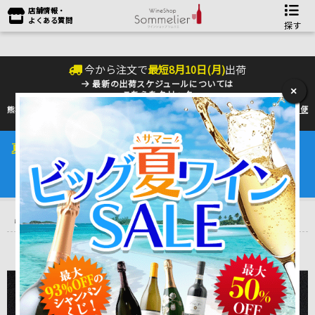
店舗情報・
よくある質問
探す
今から注文で
最短
8
月
10
日(
月
)
出荷
最新の出荷スケジュールについては
×
こちらをクリック
熊本地震の影響により九州への配送に遅れが生じております。最新情報は
佐川急便
のHP
をご確認下さい。
夏季の配送は『クール便』のご利用をお勧めいたします。
ワインは25℃以上で劣化するデリケートな商品です。
4～10月はワインを守るためにも是非ご利用ください。
トップ
＞
ワイン雑貨＆雑誌
＞
ワインセラー
＞
ワインセラー さく
ら製作所