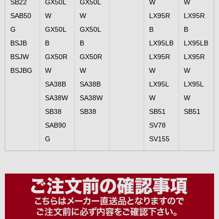
SB22
GX50L
GX50L
W
W
SAB50
W
W
LX95R
LX95R
G
GX50L
GX50L
B
B
BSJB
B
B
LX95LB
LX95LB
BSJW
GX50R
GX50R
LX95R
LX95R
BSJBG
W
W
W
W
SA38B
SA38B
LX95L
LX95L
SA38W
SA38W
W
W
SB38
SB38
SB51
SB51
SAB90
SV78
G
SV155