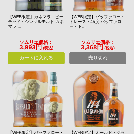
【WEB限定】カネマラ・ピー
【WEB限定】バッファロー・
テッド・シングルモルト カネ
トレース・45度 バッファロ
マラ ...
ー・ト...
ソムリエ価格：
ソムリエ価格：
3,993円
3,368円
(税込)
(税込)
カートに入れる
売り切れ
【WEB限定】バッファロー・
【WEB限定】オールド・グラ