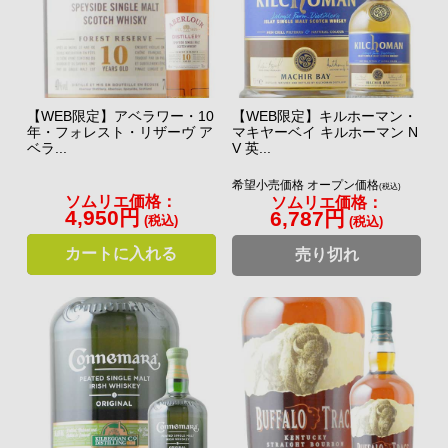
【WEB限定】アベラワー・10
【WEB限定】キルホーマン・
年・フォレスト・リザーヴ ア
マキヤーベイ キルホーマン N
ベラ...
V 英...
希望小売価格 オープン価格
(税込)
ソムリエ価格：
ソムリエ価格：
4,950円
6,787円
(税込)
(税込)
カートに入れる
売り切れ