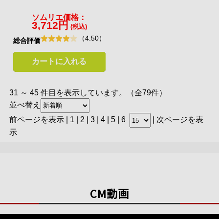
ソムリエ価格：
3,712円
(税込)
（4.50）
総合評価
カートに入れる
31 ～ 45 件目を表示しています。（全79件）
並べ替え
前ページを表示
|
1
|
2
| 3 |
4
|
5
|
6
|
次ページを表
示
CM動画