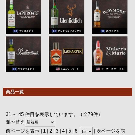
商品一覧
31 ～ 45 件目を表示しています。（全79件）
並べ替え
前ページを表示
|
1
|
2
| 3 |
4
|
5
|
6
|
次ページを表