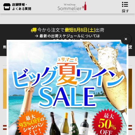
店舗情報・
よくある質問
探す
今から注文で
最短
8
月
8
日(
土
)
出荷
最新の出荷スケジュールについては
×
こちらをクリック
熊本地震の影響により九州への配送に遅れが生じております。最新情報は
佐川急便
のHP
をご確認下さい。
トップ
＞
ワインをタイプ別に選ぶ♪
＞
ウィスキー
Whisky
ソムリエ厳選おすすめウィスキー