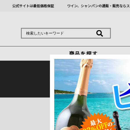
公式サイトは最低価格保証
ワイン、シャンパンの通販・販売ならス
商品を探す
熊本地震の影響により九
トップ
＞
産地で探す
＞
フランス
＞
ボル