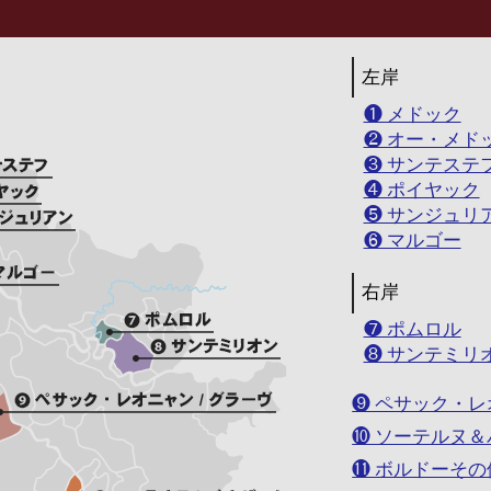
左岸
❶ メドック
❷ オー・メド
❸ サンテステ
❹ ポイヤック
❺ サンジュリ
❻ マルゴー
右岸
❼ ポムロル
❽ サンテミリ
❾ ペサック・レ
❿ ソーテルヌ
⓫ ボルドーそ