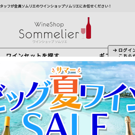
タッフが全員ソムリエのワインショップソムリエにお任せください！
ワインセットを探す
ギフト
今から注文で
最短
8
月
9
日(
日
)
出荷
最新の出荷スケジュールについては
こちらをクリ
州への配送に遅れが生じております。最新情報は
佐川急
ドーワイン