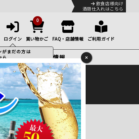
飲食店様向け
酒類仕入れはこちら
0
ログイン
買い物かご
FAQ・店舗情報
ご利用ガイド
特集・お得情報
×
ック
便のHP
をご確認下さい。