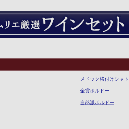
メドック格付けシャト
金賞ボルドー
自然派ボルドー