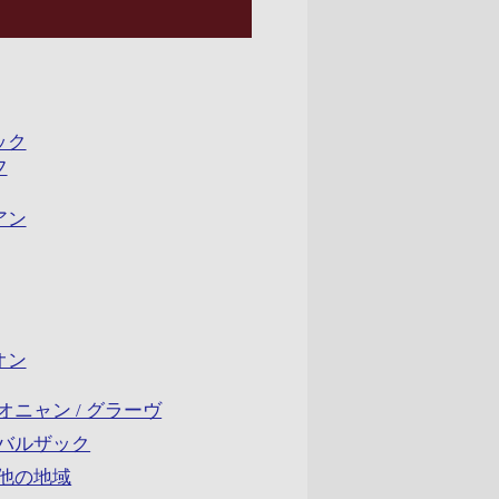
ック
フ
アン
オン
オニャン / グラーヴ
＆バルザック
の他の地域