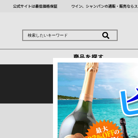
公式サイトは最低価格保証
ワイン、シャンパンの通販・販売ならス
商品を探す
熊本地震の影響により九
トップ
＞
産地で探す
＞
フランス
＞
ボル
メドックのワインの特徴と