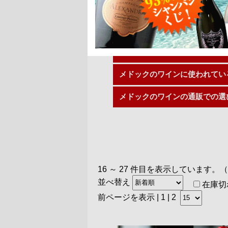
メドックは、フランスワインの中
ボルドーワインを探していると、
ここでは、そんなメドック地域の
メドックのワインの特徴
メドックのワインに使われてい
メドックのワインの通販での選
16 ～ 27 件目を表示しています。
並べ替え
在庫切
前ページを表示
|
1
| 2