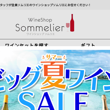
タッフが全員ソムリエのワインショップソムリエにお任せください！
ワインセットを探す
ギフト
今から注文で
最短
8
月
6
日(
木
)
出荷
最新の出荷スケジュールについては
こちらをクリ
州への配送に遅れが生じております。最新情報は
佐川急
ドーワイン
＞
メドック
通販での選び方