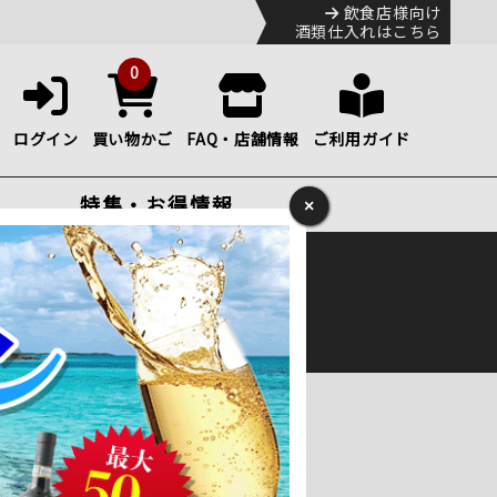
飲食店様向け
酒類仕入れはこちら
0
ログイン
買い物かご
FAQ・店舗情報
ご利用ガイド
特集・お得情報
×
ック
便のHP
をご確認下さい。