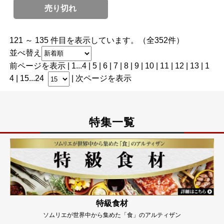
売り切れ
121 ～ 135 件目を表示しています。（全352件）
並べ替え
前ページを表示
|
1
...
4
|
5
|
6
|
7
|
8
| 9 |
10
|
11
|
12
|
13
|
1
4
|
15
...
24
|
次ページを表示
特集一覧
特級食材
ソムリエが世界中から集めた「食」のアルティザン