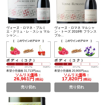
ヴォーヌ・ロマネ・プルミ
ヴォーヌ・ロマネ マルシャ
エ・クリュ・レ・スショ マル
ン・トーズ 2018年 フランス
シャン...
ブル...
[ このワインのアロマ ]
[ このワインのアロマ ]
ボディ（コク）
ボディ（コク）
希望小売価格 31,713円
希望小売価格 20,900円
(税込)
(税込)
ソムリエ価格：
ソムリエ価格：
26,961円
17,820円
(税込)
(税込)
売り切れ
売り切れ