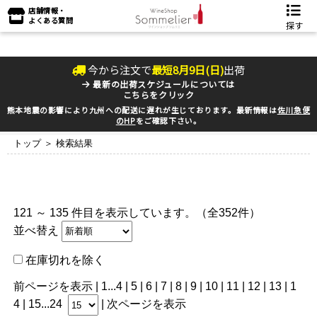
店舗情報・
よくある質問
探す
今から注文で
最短
8
月
9
日(
日
)
出荷
最新の出荷スケジュールについては
こちらをクリック
熊本地震の影響により九州への配送に遅れが生じております。最新情報は
佐川急便
のHP
をご確認下さい。
トップ
＞ 検索結果
121 ～ 135 件目を表示しています。（全352件）
並べ替え
在庫切れを除く
前ページを表示
|
1
...
4
|
5
|
6
|
7
|
8
| 9 |
10
|
11
|
12
|
13
|
1
4
|
15
...
24
|
次ページを表示