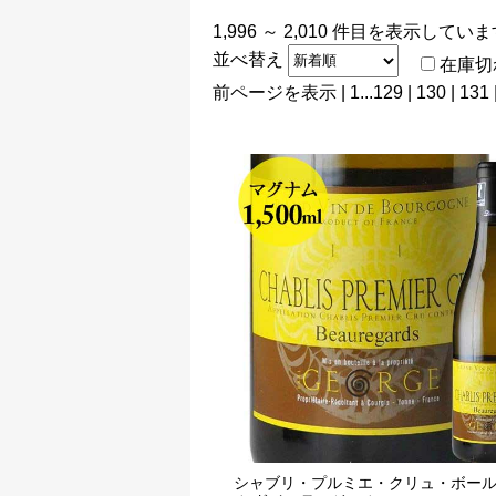
1,996 ～ 2,010 件目を表示してい
並べ替え
在庫切
前ページを表示
|
1
...
129
|
130
|
131
シャブリ・プルミエ・クリュ・ボー