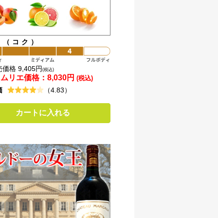
ィ（コク）
価格 9,405円
(税込)
ソムリエ価格：
8,030円
(税込)
価
（4.83）
カートに入れる