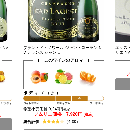
 NV
ブラン・ド・ノワール ジャン・ローラン N
エクスト
V フランス シャン...
リエ NV
[ このワインのアロマ ]
ボディ（コク）
希望小売価格 9,240円
(税込)
ソムリエ価格：
7,920円
)
(税込)
総合評価
（4.60）