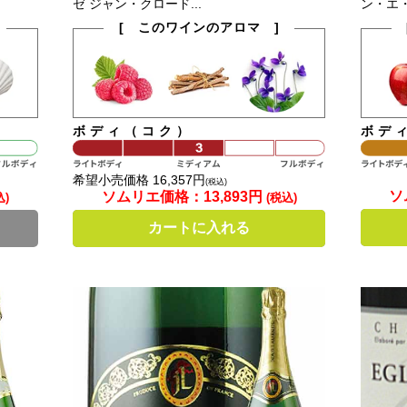
ゼ ジャン・クロード...
ン・エ・フ
[ このワインのアロマ ]
ボディ（コク）
ボデ
希望小売価格 16,357円
(税込)
ソ
ソムリエ価格：
13,893円
込)
(税込)
カートに入れる