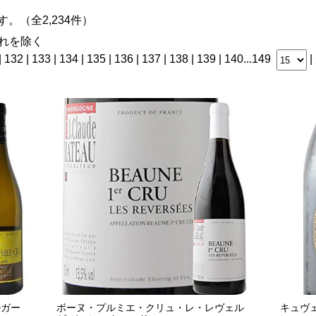
ます。（全2,234件）
れを除く
|
132
|
133
| 134 |
135
|
136
|
137
|
138
|
139
|
140
...
149
|
ルガー
ボーヌ・プルミエ・クリュ・レ・レヴェル
キュヴ