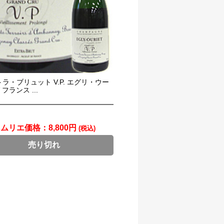
ラ・ブリュット V.P. エグリ・ウー
 フランス ...
ソムリエ価格：
8,800円
(税込)
売り切れ