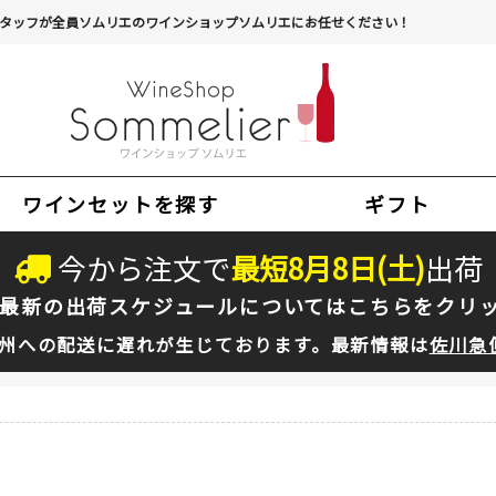
タッフが全員ソムリエのワインショップソムリエにお任せください！
ワインセットを探す
ギフト
今から注文で
最短
8
月
8
日(
土
)
出荷
最新の出荷スケジュールについては
こちらをクリ
州への配送に遅れが生じております。最新情報は
佐川急