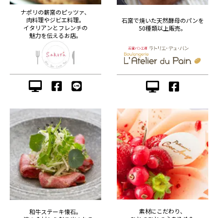
ナポリの薪窯のピッツァ、
肉料理やジビエ料理。
石窯で焼いた天然酵母のパンを
イタリアンとフレンチの
50種類以上販売。
魅力を伝えるお店。
素材にこだわり、
和牛ステーキ懐石。