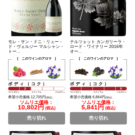
モレ・サン・ドニ・リュー・
テルツェット カンガリーラ・
ド・ヴェルジー マルシャン・
ロード・ワイナリー 2016年
トー...
オー...
[ このワインのアロマ ]
[ このワインのアロマ ]
ボディ（コク）
ボディ（コク）
希望小売価格 12,705円
希望小売価格 6,864円
(税込)
(税込)
ソムリエ価格：
ソムリエ価格：
10,802円
5,841円
(税込)
(税込)
売り切れ
売り切れ