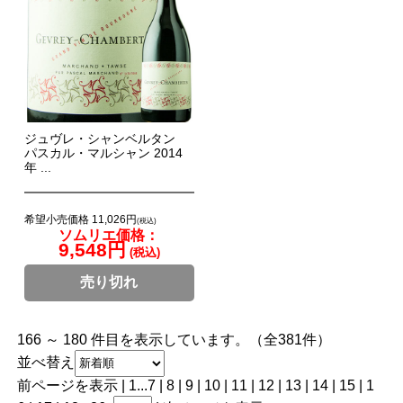
ジュヴレ・シャンベルタン
パスカル・マルシャン 2014
年 ...
希望小売価格 11,026円
(税込)
ソムリエ価格：
9,548円
(税込)
売り切れ
166 ～ 180 件目を表示しています。（全381件）
並べ替え
前ページを表示
|
1
...
7
|
8
|
9
|
10
|
11
| 12 |
13
|
14
|
15
|
1