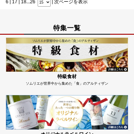
6
|
17
|
18
...
26
|
次ページを表示
特集一覧
特級食材
ソムリエが世界中から集めた「食」のアルティザン