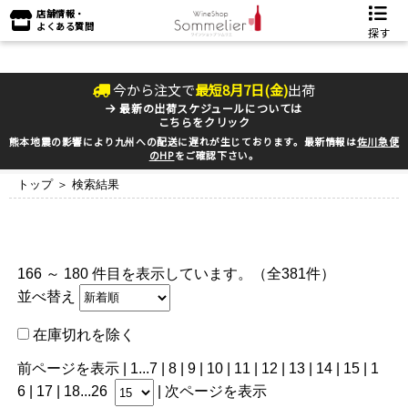
店舗情報・
よくある質問
探す
今から注文で
最短
8
月
7
日(
金
)
出荷
最新の出荷スケジュールについては
こちらをクリック
熊本地震の影響により九州への配送に遅れが生じております。最新情報は
佐川急便
のHP
をご確認下さい。
トップ
＞ 検索結果
166 ～ 180 件目を表示しています。（全381件）
並べ替え
在庫切れを除く
前ページを表示
|
1
...
7
|
8
|
9
|
10
|
11
| 12 |
13
|
14
|
15
|
1
6
|
17
|
18
...
26
|
次ページを表示