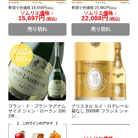
希望小売価格 18,458円
希望小売価格 25,982円
(税込)
(税込)
ソムリエ価格：
ソムリエ価格：
15,697円
22,088円
(税込)
(税込)
売り切れ
売り切れ
ブラン・ド・ブラン マグナム
クリスタル ルイ・ロデレール
サイズ ジャン・ローラン 200
箱なし 2009年 フランス シャ
2年...
ン...
[ このワインのアロマ ]