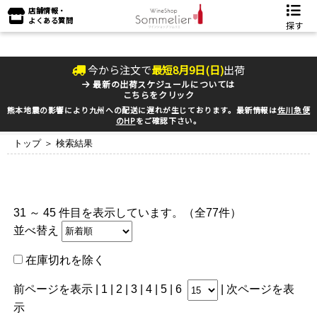
店舗情報・
よくある質問
探す
今から注文で
最短
8
月
9
日(
日
)
出荷
最新の出荷スケジュールについては
こちらをクリック
熊本地震の影響により九州への配送に遅れが生じております。最新情報は
佐川急便
のHP
をご確認下さい。
トップ
＞ 検索結果
31 ～ 45 件目を表示しています。（全77件）
並べ替え
在庫切れを除く
前ページを表示
|
1
|
2
| 3 |
4
|
5
|
6
|
次ページを表
示