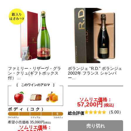
ファミリー・リザーヴ・グラ
ボランジェ “R.D.” ボランジェ
ン・クリュ(ギフトボックス
2002年 フランス シャンパ
付） ...
ー...
[ このワインのアロマ ]
ソムリエ価格：
57,200円
(税込)
ボディ（コク）
（5.00）
総合評価
希望小売価格 35,090円
(税込)
売り切れ
ソムリエ価格：