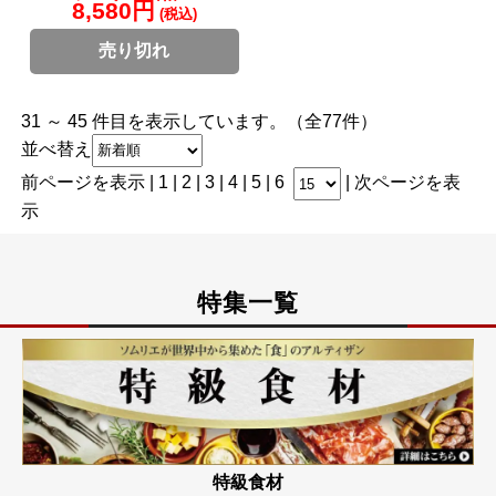
8,580円
(税込)
売り切れ
31 ～ 45 件目を表示しています。（全77件）
並べ替え
前ページを表示
|
1
|
2
| 3 |
4
|
5
|
6
|
次ページを表
示
特集一覧
特級食材