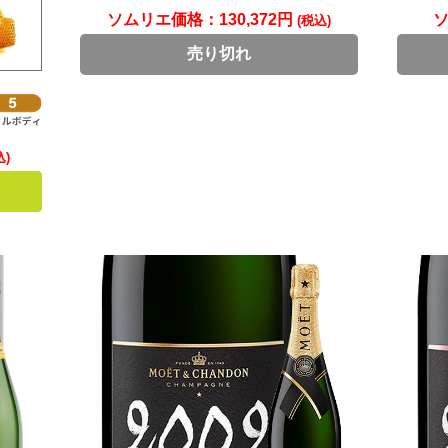
ソムリエ価格：
130,372円
(税込)
売り切れ
込)