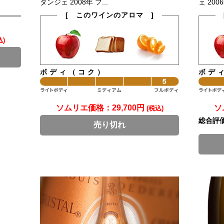
タンジェ 2008年 フ...
ェ 200
[ このワインのアロマ ]
込)
ボディ（コク）
ボデ
ソムリエ価格：
29,700円
ソ
(税込)
総合評
売り切れ