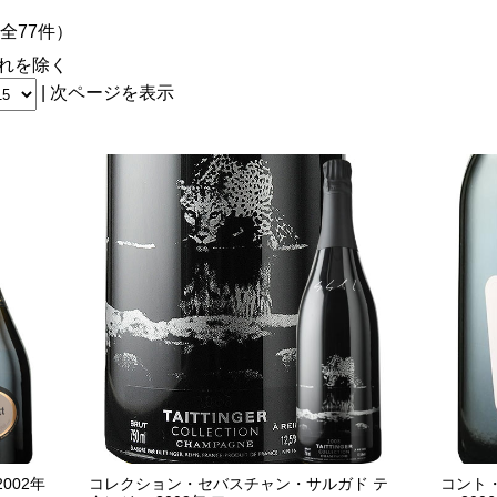
（全77件）
れを除く
|
次ページを表示
002年
コレクション・セバスチャン・サルガド テ
コント