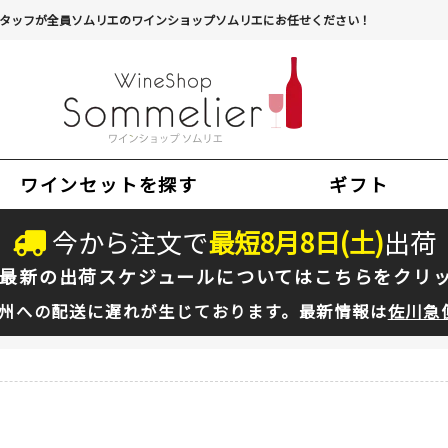
タッフが全員ソムリエのワインショップソムリエにお任せください！
ワインセットを探す
ギフト
今から注文で
最短
8
月
8
日(
土
)
出荷
最新の出荷スケジュールについては
こちらをクリ
州への配送に遅れが生じております。最新情報は
佐川急