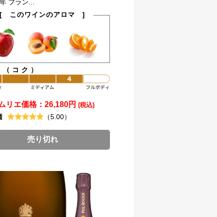
6年 フラン...
[ このワインのアロマ ]
ィ（コク）
ムリエ価格：
26,180円
(税込)
価
（5.00）
売り切れ