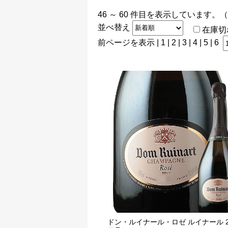
46 ～ 60 件目を表示しています。
並べ替え
在庫切
前ページを表示
|
1
|
2
|
3
| 4 |
5
|
6
ドン・ルイナール・ロゼ ルイナール 2