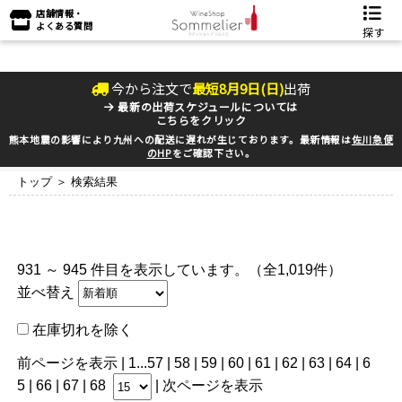
店舗情報・
よくある質問
探す
今から注文で
最短
8
月
9
日(
日
)
出荷
最新の出荷スケジュールについては
こちらをクリック
熊本地震の影響により九州への配送に遅れが生じております。最新情報は
佐川急便
のHP
をご確認下さい。
トップ
＞ 検索結果
931 ～ 945 件目を表示しています。（全1,019件）
並べ替え
在庫切れを除く
前ページを表示
|
1
...
57
|
58
|
59
|
60
|
61
|
62
| 63 |
64
|
6
5
|
66
|
67
|
68
|
次ページを表示