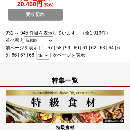
20,460円
(税込)
売り切れ
931 ～ 945 件目を表示しています。（全1,019件）
並べ替え
前ページを表示
|
1
...
57
|
58
|
59
|
60
|
61
|
62
| 63 |
64
|
6
5
|
66
|
67
|
68
|
次ページを表示
特集一覧
特級食材