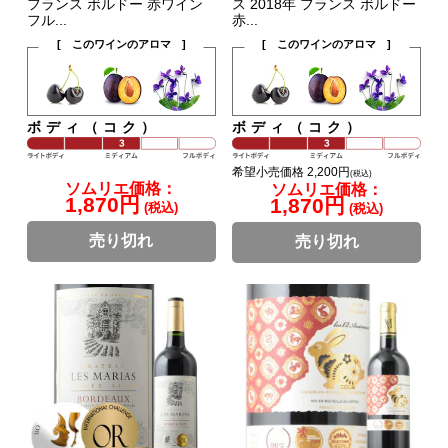
フランス ボルドー 赤ワイン
ス 2018年 フランス ボルドー
フル...
赤...
[ このワインのアロマ ]
[ このワインのアロマ ]
ボディ（コク）
ボディ（コク）
希望小売価格 2,200円
(税込)
ソムリエ価格：
ソムリエ価格：
1,870円
1,870円
(税込)
(税込)
売り切れ
売り切れ