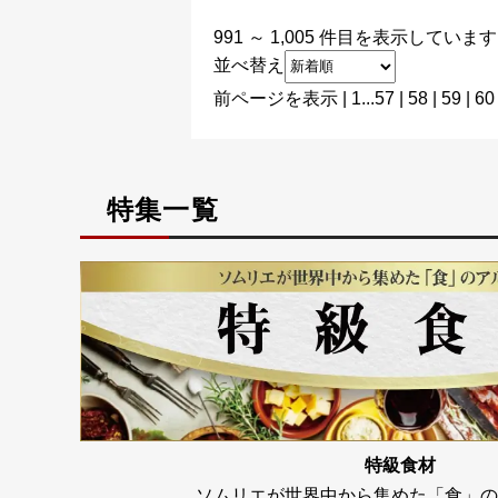
991 ～ 1,005 件目を表示していま
並べ替え
前ページを表示
|
1
...
57
|
58
|
59
|
60
特集一覧
特級食材
ソムリエが世界中から集めた「食」の