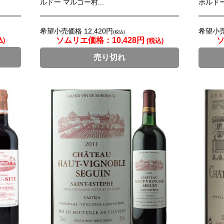
ルドー マルゴー村...
ボルドー 
希望小売価格 12,420円
希望小売
(税込)
ソムリエ価格：
10,428円
込)
(税込)
売り切れ