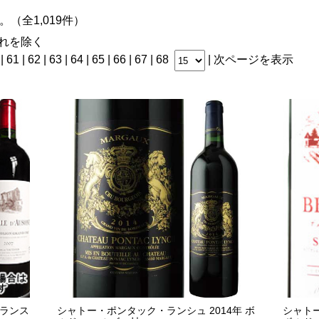
す。（全1,019件）
れを除く
|
61
|
62
|
63
|
64
|
65
|
66
| 67 |
68
|
次ページを表示
フランス
シャトー・ポンタック・ランシュ 2014年 ボ
シャトー