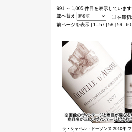
991 ～ 1,005 件目を表示していま
並べ替え
在庫切
前ページを表示
|
1
...
57
|
58
|
59
|
60
ラ・シャペル・ドーゾンヌ 2010年 