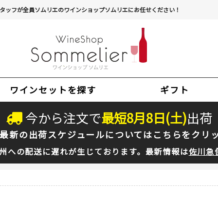
タッフが全員ソムリエのワインショップソムリエにお任せください！
ワインセットを探す
ギフト
今から注文で
最短
8
月
8
日(
土
)
出荷
最新の出荷スケジュールについては
こちらをクリ
州への配送に遅れが生じております。最新情報は
佐川急