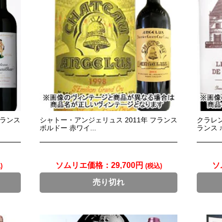
フランス
シャトー・アンジェリュス 2011年 フランス
クラレン
ボルドー 赤ワイ...
ランス ボ
ソムリエ価格：
29,700円
ソ
)
(税込)
売り切れ