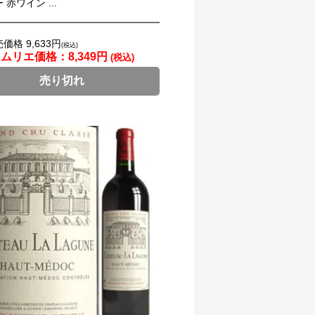
赤ワイン ...
価格 9,633円
(税込)
ソムリエ価格：
8,349円
(税込)
売り切れ