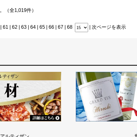
す。（全1,019件）
|
61
|
62
|
63
|
64
|
65
|
66
| 67 |
68
|
次ページを表示
アルティザン