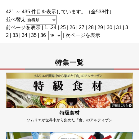
421 ～ 435 件目を表示しています。（全538件）
並べ替え
前ページを表示
|
1
...
24
|
25
|
26
|
27
|
28
| 29 |
30
|
31
|
3
2
|
33
|
34
|
35
|
36
|
次ページを表示
特集一覧
特級食材
ソムリエが世界中から集めた「食」のアルティザン