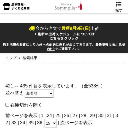
店舗情報・
よくある質問
探す
今から注文で
最短
8
月
9
日(
日
)
出荷
最新の出荷スケジュールについては
こちらをクリック
熊本地震の影響により九州への配送に遅れが生じております。最新情報は
佐川急便
のHP
をご確認下さい。
トップ
＞ 検索結果
421 ～ 435 件目を表示しています。（全538件）
並べ替え
在庫切れを除く
前ページを表示
|
1
...
24
|
25
|
26
|
27
|
28
| 29 |
30
|
31
|
3
2
|
33
|
34
|
35
|
36
|
次ページを表示