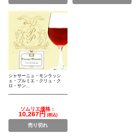
シャサーニュ・モンラッシ
ェ・プルミエ・クリュ・ク
ロ・サン...
ソムリエ価格：
10,267円
(税込)
売り切れ