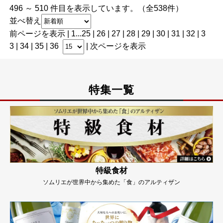
496 ～ 510 件目を表示しています。（全538件）
並べ替え
前ページを表示
|
1
...
25
|
26
|
27
|
28
|
29
|
30
|
31
|
32
|
3
3
| 34 |
35
|
36
|
次ページを表示
特集一覧
特級食材
ソムリエが世界中から集めた「食」のアルティザン