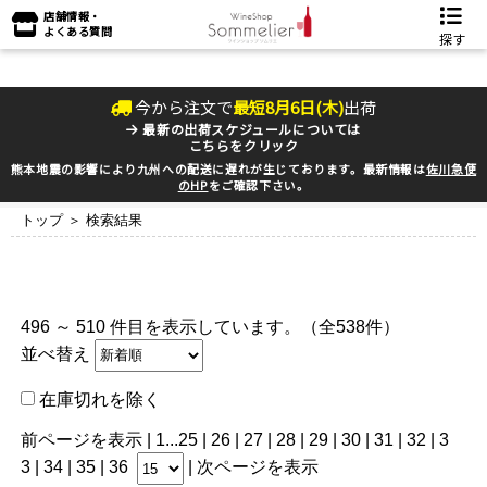
店舗情報・
よくある質問
探す
今から注文で
最短
8
月
6
日(
木
)
出荷
最新の出荷スケジュールについては
こちらをクリック
熊本地震の影響により九州への配送に遅れが生じております。最新情報は
佐川急便
のHP
をご確認下さい。
トップ
＞ 検索結果
496 ～ 510 件目を表示しています。（全538件）
並べ替え
在庫切れを除く
前ページを表示
|
1
...
25
|
26
|
27
|
28
|
29
|
30
|
31
|
32
|
3
3
| 34 |
35
|
36
|
次ページを表示