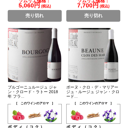
ソムリエ価格：
ソムリエ価格：
5,060円
7,700円
(税込)
(税込)
売り切れ
売り切れ
ブルゴーニュルージュ ジャ
ボーヌ・クロ・デ・マリアー
ン・クロード・ラトー 2018
ジュ・ルージュ ジャン・クロ
年 フラ...
ード...
[ このワインのアロマ ]
[ このワインのアロマ ]
ボディ（コク）
ボディ（コク）