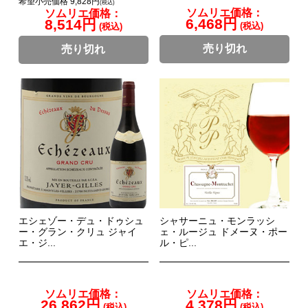
希望小売価格 9,828円
(税込)
ソムリエ価格：
ソムリエ価格：
6,468円
8,514円
(税込)
(税込)
売り切れ
売り切れ
エシェゾー・デュ・ドゥシュ
シャサーニュ・モンラッシ
ー・グラン・クリュ ジャイ
ェ・ルージュ ドメーヌ・ポー
エ・ジ...
ル・ピ...
ソムリエ価格：
ソムリエ価格：
26,862円
4,378円
(税込)
(税込)