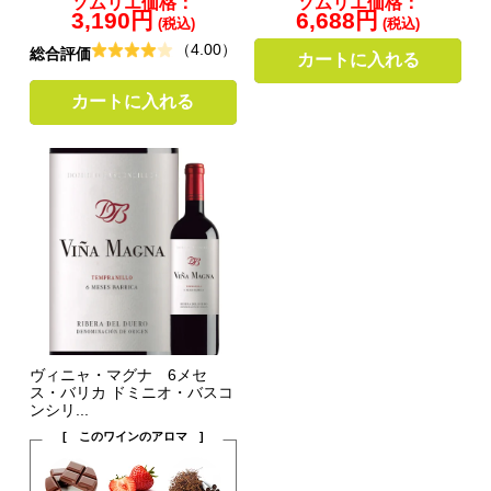
ソムリエ価格：
ソムリエ価格：
3,190円
6,688円
(税込)
(税込)
（4.00）
総合評価
カートに入れる
カートに入れる
ヴィニャ・マグナ 6メセ
ス・バリカ ドミニオ・バスコ
ンシリ...
[ このワインのアロマ ]