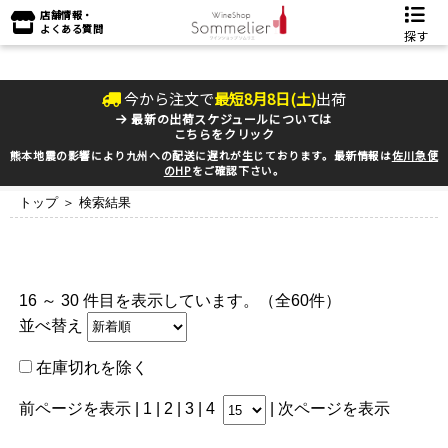
店舗情報・
よくある質問
探す
今から注文で
最短
8
月
8
日(
土
)
出荷
最新の出荷スケジュールについては
こちらをクリック
熊本地震の影響により九州への配送に遅れが生じております。最新情報は
佐川急便
のHP
をご確認下さい。
トップ
＞ 検索結果
16 ～ 30 件目を表示しています。（全60件）
並べ替え
在庫切れを除く
前ページを表示
|
1
| 2 |
3
|
4
|
次ページを表示