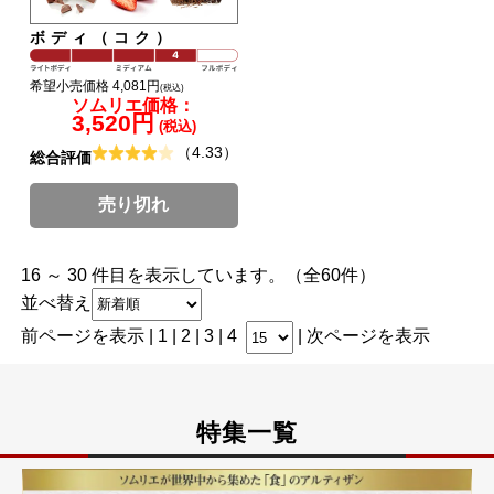
ボディ（コク）
希望小売価格 4,081円
(税込)
ソムリエ価格：
3,520円
(税込)
（4.33）
総合評価
売り切れ
16 ～ 30 件目を表示しています。（全60件）
並べ替え
前ページを表示
|
1
| 2 |
3
|
4
|
次ページを表示
特集一覧