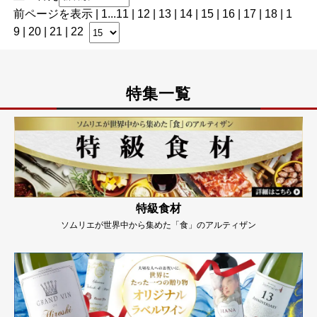
前ページを表示
|
1
...
11
|
12
|
13
|
14
|
15
|
16
|
17
|
18
|
1
9
|
20
|
21
| 22
特集一覧
特級食材
ソムリエが世界中から集めた「食」のアルティザン