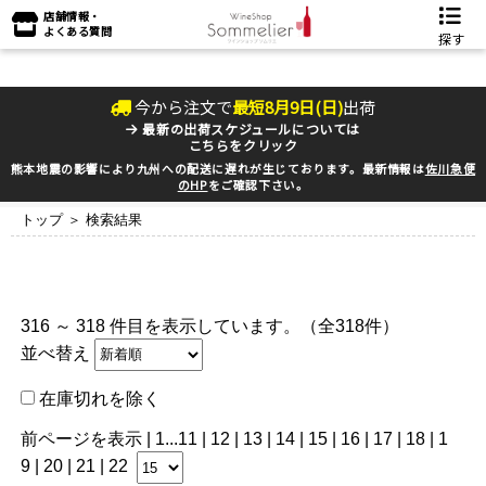
店舗情報・
よくある質問
探す
今から注文で
最短
8
月
9
日(
日
)
出荷
最新の出荷スケジュールについては
こちらをクリック
熊本地震の影響により九州への配送に遅れが生じております。最新情報は
佐川急便
のHP
をご確認下さい。
トップ
＞ 検索結果
316 ～ 318 件目を表示しています。（全318件）
並べ替え
在庫切れを除く
前ページを表示
|
1
...
11
|
12
|
13
|
14
|
15
|
16
|
17
|
18
|
1
9
|
20
|
21
| 22