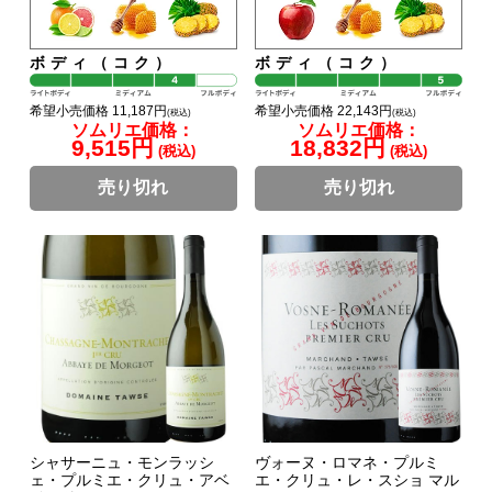
ボディ（コク）
ボディ（コク）
希望小売価格 11,187円
希望小売価格 22,143円
(税込)
(税込)
ソムリエ価格：
ソムリエ価格：
9,515円
18,832円
(税込)
(税込)
売り切れ
売り切れ
シャサーニュ・モンラッシ
ヴォーヌ・ロマネ・プルミ
ェ・プルミエ・クリュ・アベ
エ・クリュ・レ・スショ マル