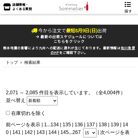
店舗情報・
よくある質問
探す
今から注文で
最短
8
月
9
日(
日
)
出荷
最新の出荷スケジュールについては
こちらをクリック
熊本地震の影響により九州への配送に遅れが生じております。最新情報は
佐川急便
のHP
をご確認下さい。
トップ
＞ 検索結果
2,071 ～ 2,085 件目を表示しています。（全4,004件）
並べ替え
在庫切れを除く
前ページを表示
|
1
...
134
|
135
|
136
|
137
|
138
| 139 |
14
0
|
141
|
142
|
143
|
144
|
145
...
267
|
次ページを表