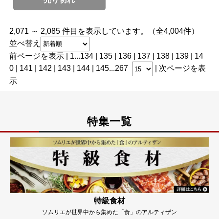
2,071 ～ 2,085 件目を表示しています。（全4,004件）
並べ替え
前ページを表示
|
1
...
134
|
135
|
136
|
137
|
138
| 139 |
14
0
|
141
|
142
|
143
|
144
|
145
...
267
|
次ページを表
示
特集一覧
特級食材
ソムリエが世界中から集めた「食」のアルティザン