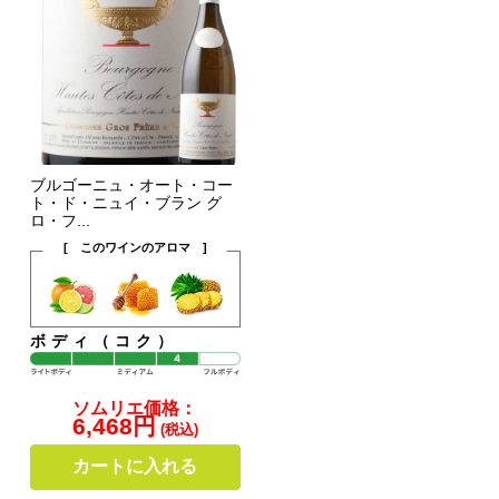
ブルゴーニュ・オート・コー
ト・ド・ニュイ・ブラン グ
ロ・フ...
[ このワインのアロマ ]
ボディ（コク）
ソムリエ価格：
6,468円
(税込)
カートに入れる