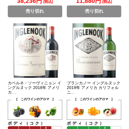
38,236円
11,880円
(税込)
(税込)
売り切れ
売り切れ
カベルネ・ソーヴィニョン イ
ブランカノー イングルヌック
ングルヌック 2018年 アメリ
2019年 アメリカ カリフォル
カ ...
ニ...
[ このワインのアロマ ]
[ このワインのアロマ ]
ボディ（コク）
ボディ（コク）