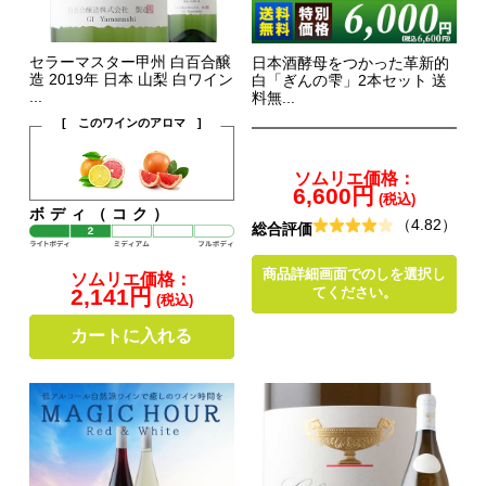
セラーマスター甲州 白百合醸
日本酒酵母をつかった革新的
造 2019年 日本 山梨 白ワイン
白「ぎんの雫」2本セット 送
...
料無...
[ このワインのアロマ ]
ソムリエ価格：
6,600円
(税込)
ボディ（コク）
（4.82）
総合評価
商品詳細画面でのしを選択し
ソムリエ価格：
てください。
2,141円
(税込)
カートに入れる