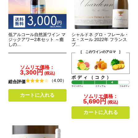
低アルコール自然派ワイン マ
シャルドネ グロ・フレール・
ジックアワー2本セット ～癒
エ・スール 2022年 フランス
しの...
ブ...
[ このワインのアロマ ]
ソムリエ価格：
3,300円
(税込)
ボディ（コク）
（4.00）
総合評価
カートに入れる
ソムリエ価格：
5,690円
(税込)
カートに入れる