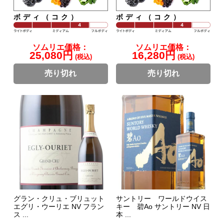
ボディ（コク）
ボディ（コク）
ソムリエ価格：
ソムリエ価格：
25,080円
16,280円
(税込)
(税込)
売り切れ
売り切れ
グラン・クリュ・ブリュット
サントリー ワールドウイス
エグリ・ウーリエ NV フラン
キー 碧Ao サントリー NV 日
ス ...
本 ...