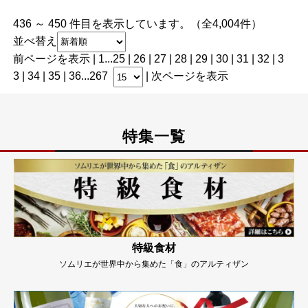
436 ～ 450 件目を表示しています。（全4,004件）
並べ替え
前ページを表示
|
1
...
25
|
26
|
27
|
28
|
29
| 30 |
31
|
32
|
3
3
|
34
|
35
|
36
...
267
|
次ページを表示
特集一覧
特級食材
ソムリエが世界中から集めた「食」のアルティザン