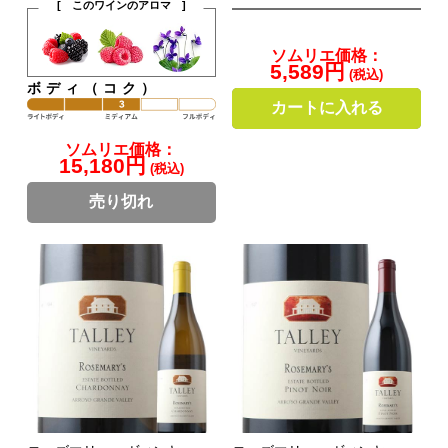
[ このワインのアロマ ]
ソムリエ価格：
5,589円
(税込)
ボディ（コク）
カートに入れる
ソムリエ価格：
15,180円
(税込)
売り切れ