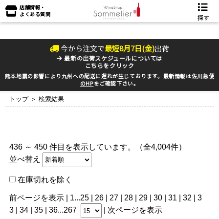
店舗情報・
よくある質問
探す
今から注文で
最短
8
月
7
日(
金
)
出荷
最新の出荷スケジュールについては
こちらをクリック
熊本地震の影響により九州への配送に遅れが生じております。最新情報は
佐川急便
のHP
をご確認下さい。
トップ
＞ 検索結果
436 ～ 450 件目を表示しています。（全4,004件）
並べ替え
在庫切れを除く
前ページを表示
|
1
...
25
|
26
|
27
|
28
|
29
| 30 |
31
|
32
|
3
3
|
34
|
35
|
36
...
267
|
次ページを表示