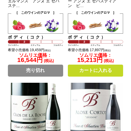
エルマンス アンヌ エ セバ
ー アンヌ エ セバスティア
ステ...
ン ビ...
[ このワインのアロマ ]
[ このワインのアロマ ]
ボディ（コク）
ボディ（コク）
希望小売価格 19,459円
希望小売価格 17,897円
(税込)
(税込)
ソムリエ価格：
ソムリエ価格：
16,544円
15,213円
(税込)
(税込)
売り切れ
カートに入れる