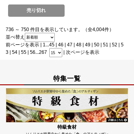
売り切れ
736 ～ 750 件目を表示しています。（全4,004件）
並べ替え
前ページを表示
|
1
...
45
|
46
|
47
|
48
|
49
| 50 |
51
|
52
|
5
3
|
54
|
55
|
56
...
267
|
次ページを表示
特集一覧
特級食材