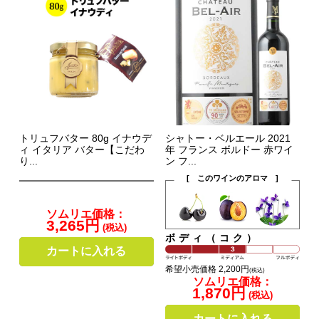
トリュフバター 80g イナウデ
シャトー・ベルエール 2021
ィ イタリア バター【こだわ
年 フランス ボルドー 赤ワイ
り...
ン フ...
[ このワインのアロマ ]
ソムリエ価格：
3,265円
(税込)
ボディ（コク）
カートに入れる
希望小売価格 2,200円
(税込)
ソムリエ価格：
1,870円
(税込)
カートに入れる