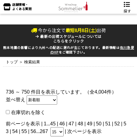
店舗情報・
よくある質問
探す
今から注文で
最短
8
月
8
日(
土
)
出荷
最新の出荷スケジュールについては
こちらをクリック
熊本地震の影響により九州への配送に遅れが生じております。最新情報は
佐川急便
のHP
をご確認下さい。
トップ
＞ 検索結果
736 ～ 750 件目を表示しています。（全4,004件）
並べ替え
在庫切れを除く
前ページを表示
|
1
...
45
|
46
|
47
|
48
|
49
| 50 |
51
|
52
|
5
3
|
54
|
55
|
56
...
267
|
次ページを表示