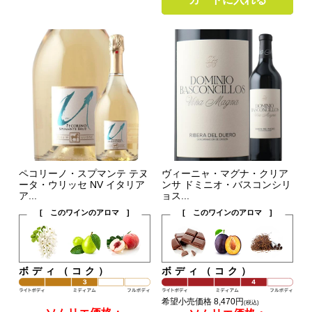
ペコリーノ・スプマンテ テヌ
ヴィーニャ・マグナ・クリア
ータ・ウリッセ NV イタリア
ンサ ドミニオ・バスコンシリ
ア...
ョス...
[ このワインのアロマ ]
[ このワインのアロマ ]
ボディ（コク）
ボディ（コク）
希望小売価格 8,470円
(税込)