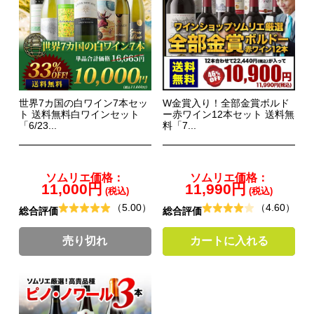
世界7カ国の白ワイン7本セッ
W金賞入り！全部金賞ボルド
ト 送料無料白ワインセット
ー赤ワイン12本セット 送料無
「6/23...
料「7...
ソムリエ価格：
ソムリエ価格：
11,000円
11,990円
(税込)
(税込)
（5.00）
（4.60）
総合評価
総合評価
売り切れ
カートに入れる