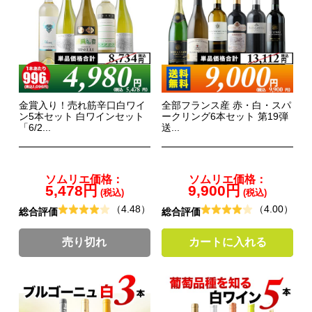
金賞入り！売れ筋辛口白ワイ
全部フランス産 赤・白・スパ
ン5本セット 白ワインセット
ークリング6本セット 第19弾
「6/2...
送...
ソムリエ価格：
ソムリエ価格：
5,478円
9,900円
(税込)
(税込)
（4.48）
（4.00）
総合評価
総合評価
売り切れ
カートに入れる