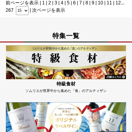
前ページを表示
|
1
|
2
|
3
|
4
|
5
| 6 |
7
|
8
|
9
|
10
|
11
|
12
...
267
|
次ページを表示
特集一覧
特級食材
ソムリエが世界中から集めた「食」のアルティザン