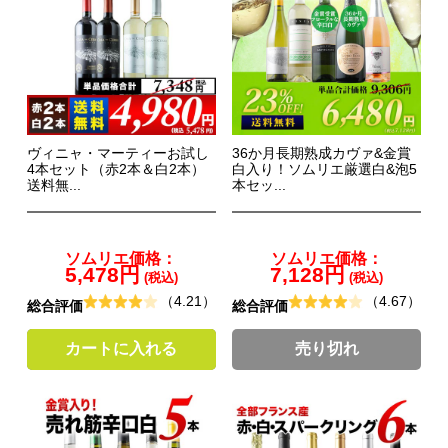
ヴィニャ・マーティーお試し
36か月長期熟成カヴァ&金賞
4本セット（赤2本＆白2本）
白入り！ソムリエ厳選白&泡5
送料無...
本セッ...
ソムリエ価格：
ソムリエ価格：
5,478円
7,128円
(税込)
(税込)
（4.21）
（4.67）
総合評価
総合評価
カートに入れる
売り切れ