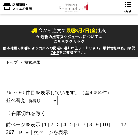
店舗情報・
よくある質問
探す
今から注文で
最短
8
月
7
日(
金
)
出荷
最新の出荷スケジュールについては
こちらをクリック
熊本地震の影響により九州への配送に遅れが生じております。最新情報は
佐川急便
のHP
をご確認下さい。
トップ
＞ 検索結果
76 ～ 90 件目を表示しています。（全4,004件）
並べ替え
在庫切れを除く
前ページを表示
|
1
|
2
|
3
|
4
|
5
| 6 |
7
|
8
|
9
|
10
|
11
|
12
...
267
|
次ページを表示