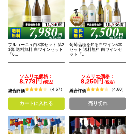
ブルゴーニュ白3本セット 第2
葡萄品種を知る白ワイン5本
1弾 送料無料 白ワインセット
セット 送料無料 白ワインセ
「6...
ット「...
ソムリエ価格：
ソムリエ価格：
8,778円
8,250円
(税込)
(税込)
（4.67）
（4.60）
総合評価
総合評価
カートに入れる
売り切れ