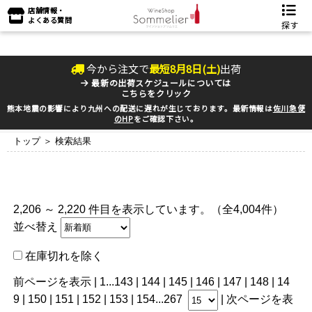
店舗情報・
よくある質問
探す
今から注文で
最短
8
月
8
日(
土
)
出荷
最新の出荷スケジュールについては
こちらをクリック
熊本地震の影響により九州への配送に遅れが生じております。最新情報は
佐川急便
のHP
をご確認下さい。
トップ
＞ 検索結果
2,206 ～ 2,220 件目を表示しています。（全4,004件）
並べ替え
在庫切れを除く
前ページを表示
|
1
...
143
|
144
|
145
|
146
|
147
| 148 |
14
9
|
150
|
151
|
152
|
153
|
154
...
267
|
次ページを表