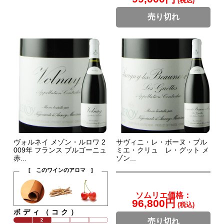
(税込)
売り切れ
ヴォルネイ メゾン・ルロワ 2
サヴィニ・レ・ボーヌ・プル
009年 フランス ブルゴーニュ
ミエ・クリュ レ・グット メ
赤...
ゾン...
[ このワインのアロマ ]
ソムリエ価格：
96,800円
(税込)
ボディ（コク）
売り切れ