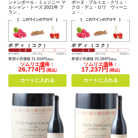
シャンボール・ミュジニー マ
ボーヌ・プルミエ・クリュ・
ルシャン・トーズ 2021年 フ
クロ・デュ・ロワ ヴィーニ
ラン...
ュ・...
[ このワインのアロマ ]
[ このワインのアロマ ]
ボディ（コク）
ボディ（コク）
希望小売価格 31,504円
希望小売価格 20,284円
(税込)
(税込)
ソムリエ価格：
ソムリエ価格：
26,774円
17,237円
(税込)
(税込)
カートに入れる
カートに入れる