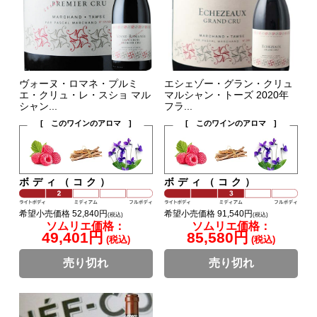
ヴォーヌ・ロマネ・プルミ
エシェゾー・グラン・クリュ
エ・クリュ・レ・スショ マル
マルシャン・トーズ 2020年
シャン...
フラ...
[ このワインのアロマ ]
[ このワインのアロマ ]
ボディ（コク）
ボディ（コク）
希望小売価格 52,840円
希望小売価格 91,540円
(税込)
(税込)
ソムリエ価格：
ソムリエ価格：
49,401円
85,580円
(税込)
(税込)
売り切れ
売り切れ