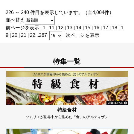
226 ～ 240 件目を表示しています。（全4,004件）
並べ替え
前ページを表示
|
1
...
11
|
12
|
13
|
14
|
15
| 16 |
17
|
18
|
1
9
|
20
|
21
|
22
...
267
|
次ページを表示
特集一覧
特級食材
ソムリエが世界中から集めた「食」のアルティザン