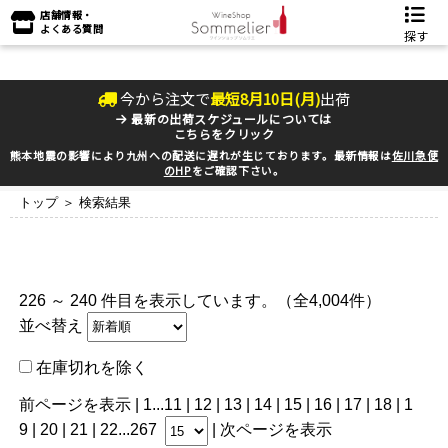
店舗情報・
よくある質問
探す
今から注文で
最短
8
月
10
日(
月
)
出荷
最新の出荷スケジュールについては
こちらをクリック
熊本地震の影響により九州への配送に遅れが生じております。最新情報は
佐川急便
のHP
をご確認下さい。
トップ
＞ 検索結果
226 ～ 240 件目を表示しています。（全4,004件）
並べ替え
在庫切れを除く
前ページを表示
|
1
...
11
|
12
|
13
|
14
|
15
| 16 |
17
|
18
|
1
9
|
20
|
21
|
22
...
267
|
次ページを表示