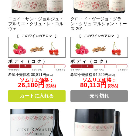
ニュイ・サン・ジョルジュ・
クロ・ド・ヴージョ・グラ
プルミエ・クリュ・レ・コル
ン・クリュ マルシャン・トー
ヴェ...
ズ 201...
[ このワインのアロマ ]
[ このワインのアロマ ]
ボディ（コク）
ボディ（コク）
希望小売価格 30,811円
希望小売価格 94,259円
(税込)
(税込)
ソムリエ価格：
ソムリエ価格：
26,180円
80,113円
(税込)
(税込)
カートに入れる
売り切れ