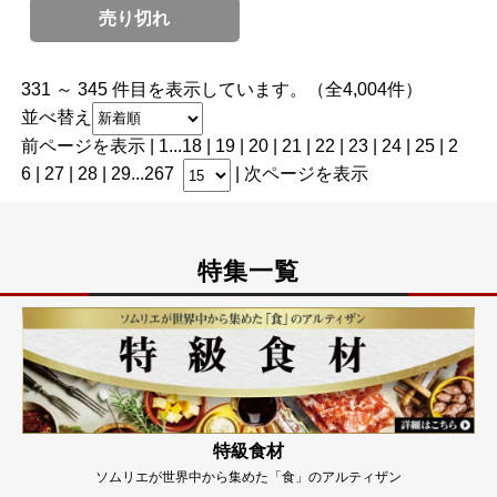
売り切れ
331 ～ 345 件目を表示しています。（全4,004件）
並べ替え
前ページを表示
|
1
...
18
|
19
|
20
|
21
|
22
| 23 |
24
|
25
|
2
6
|
27
|
28
|
29
...
267
|
次ページを表示
特集一覧
特級食材
ソムリエが世界中から集めた「食」のアルティザン