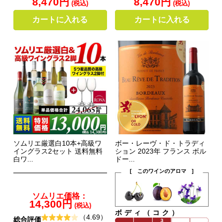
8,470円
8,470円
(税込)
(税込)
カートに入れる
カートに入れる
ソムリエ厳選白10本+高級ワ
ボー・レーヴ・ド・トラディ
イングラス2セット 送料無料
ション 2023年 フランス ボル
白ワ...
ドー...
[ このワインのアロマ ]
ソムリエ価格：
14,300円
(税込)
ボディ（コク）
（4.69）
総合評価