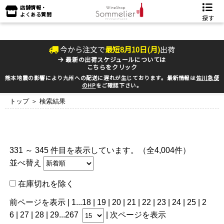
店舗情報・
よくある質問
探す
今から注文で
最短
8
月
10
日(
月
)
出荷
最新の出荷スケジュールについては
こちらをクリック
熊本地震の影響により九州への配送に遅れが生じております。最新情報は
佐川急便
のHP
をご確認下さい。
トップ
＞ 検索結果
331 ～ 345 件目を表示しています。（全4,004件）
並べ替え
在庫切れを除く
前ページを表示
|
1
...
18
|
19
|
20
|
21
|
22
| 23 |
24
|
25
|
2
6
|
27
|
28
|
29
...
267
|
次ページを表示