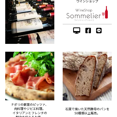
ワインショップ
ナポリの薪窯のピッツァ、
肉料理やジビエ料理。
石窯で焼いた天然酵母のパンを
イタリアンとフレンチの
50種類以上販売。
魅力を伝えるお店。