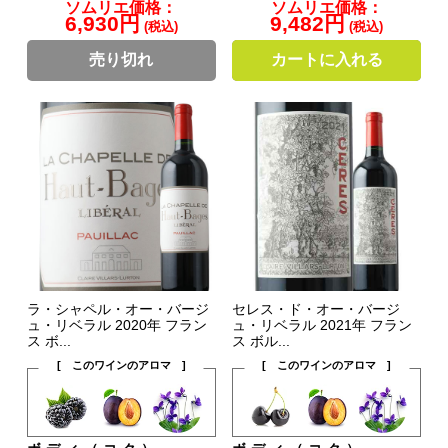
ソムリエ価格：
ソムリエ価格：
6,930円
9,482円
(税込)
(税込)
売り切れ
カートに入れる
ラ・シャペル・オー・バージ
セレス・ド・オー・バージ
ュ・リベラル 2020年 フラン
ュ・リベラル 2021年 フラン
ス ボ...
ス ボル...
[ このワインのアロマ ]
[ このワインのアロマ ]