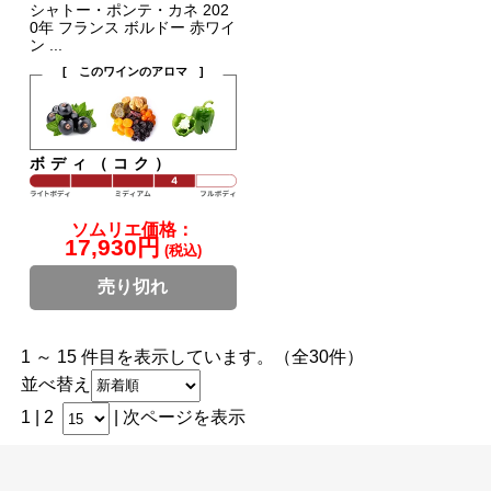
シャトー・ポンテ・カネ 202
0年 フランス ボルドー 赤ワイ
ン ...
[ このワインのアロマ ]
ボディ（コク）
ソムリエ価格：
17,930円
(税込)
売り切れ
1 ～ 15 件目を表示しています。（全30件）
並べ替え
1 |
2
|
次ページを表示