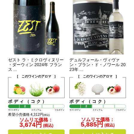
ゼスト ラ・ミクロヴィヌリー
デュルフォール・ヴィヴァ
・ダーウィン 2024年 フラン
ン・ブラン・ド・ノワール 20
ス ...
23年 ...
[ このワインのアロマ ]
[ このワインのアロマ ]
ボディ（コク）
ボディ（コク）
希望小売価格 4,312円
(税込)
ソムリエ価格：
ソムリエ価格：
5,885円
3,674円
(税込)
(税込)