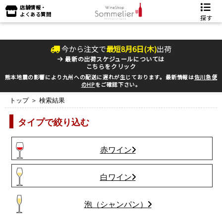
店舗情報・
よくある質問
探す
今から注文で
最短
8
月
6
日(
木
)
出荷
最新の出荷スケジュールについては
こちらをクリック
熊本地震の影響により九州への配送に遅れが生じております。最新情報は
佐川急便
のHP
をご確認下さい。
トップ
＞ 検索結果
タイプで絞り込む
赤ワイン
白ワイン
泡（シャンパン）