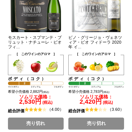
モスカート・スプマンテ・ブ
ピノ・グリージョ・ヴェネツ
リュット・ナチューレ・ビオ
ィア・ビオ フィドーラ 2020
フィ...
年 イ...
[ このワインのアロマ ]
[ このワインのアロマ ]
ボディ（コク）
ボディ（コク）
希望小売価格 2,882円
希望小売価格 2,783円
(税込)
(税込)
ソムリエ価格：
ソムリエ価格：
2,530円
2,420円
(税込)
(税込)
（4.00）
（3.60）
総合評価
総合評価
売り切れ
売り切れ