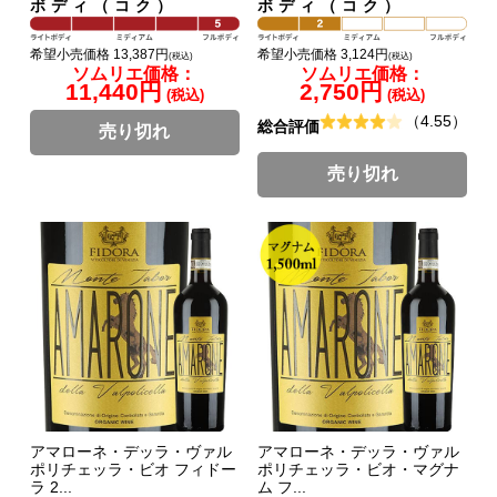
ボディ（コク）
ボディ（コク）
希望小売価格 13,387円
希望小売価格 3,124円
(税込)
(税込)
ソムリエ価格：
ソムリエ価格：
11,440円
2,750円
(税込)
(税込)
（4.55）
総合評価
売り切れ
売り切れ
アマローネ・デッラ・ヴァル
アマローネ・デッラ・ヴァル
ポリチェッラ・ビオ フィドー
ポリチェッラ・ビオ・マグナ
ラ 2...
ム フ...