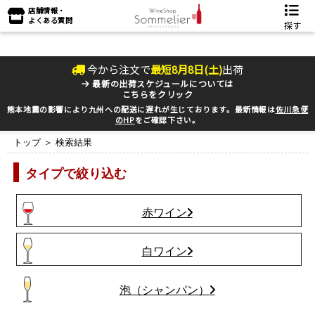
店舗情報・
よくある質問
探す
今から注文で
最短
8
月
8
日(
土
)
出荷
最新の出荷スケジュールについては
こちらをクリック
熊本地震の影響により九州への配送に遅れが生じております。最新情報は
佐川急便
のHP
をご確認下さい。
トップ
＞ 検索結果
タイプで絞り込む
赤ワイン
白ワイン
泡（シャンパン）