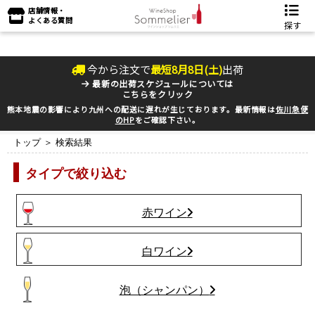
店舗情報・
よくある質問
探す
今から注文で
最短
8
月
8
日(
土
)
出荷
最新の出荷スケジュールについては
こちらをクリック
熊本地震の影響により九州への配送に遅れが生じております。最新情報は
佐川急便
のHP
をご確認下さい。
トップ
＞ 検索結果
タイプで絞り込む
赤ワイン
白ワイン
泡（シャンパン）