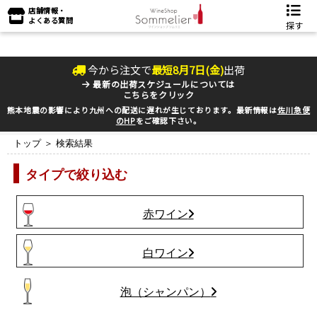
店舗情報・
よくある質問
探す
今から注文で
最短
8
月
7
日(
金
)
出荷
最新の出荷スケジュールについては
こちらをクリック
熊本地震の影響により九州への配送に遅れが生じております。最新情報は
佐川急便
のHP
をご確認下さい。
トップ
＞ 検索結果
タイプで絞り込む
赤ワイン
白ワイン
泡（シャンパン）