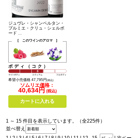
ジュヴレ・シャンベルタン・
プルミエ・クリュ・シェルボ
ード ...
[ このワインのアロマ ]
ボディ（コク）
希望小売価格 47,795円
(税込)
ソムリエ価格：
40,634円
(税込)
カートに入れる
1 ～ 15 件目を表示しています。（全225件）
並べ替え
1 |
2
|
3
|
4
|
5
|
6
|
7
|
8
|
9
|
10
|
11
|
12
...
15
|
次ペー