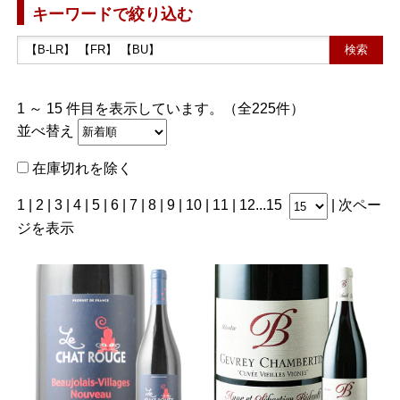
キーワードで絞り込む
1 ～ 15 件目を表示しています。（全225件）
並べ替え
在庫切れを除く
1 |
2
|
3
|
4
|
5
|
6
|
7
|
8
|
9
|
10
|
11
|
12
...
15
|
次ペー
ジを表示