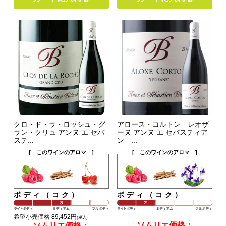
クロ・ド・ラ・ロッシュ・グ
アロース・コルトン レオザ
ラン・クリュ アンヌ エ セバ
ーヌ アンヌ エ セバスティア
ステ...
ン ...
[ このワインのアロマ ]
[ このワインのアロマ ]
ボディ（コク）
ボディ（コク）
希望小売価格 89,452円
(税込)
ソムリエ価格：
ソムリエ価格：