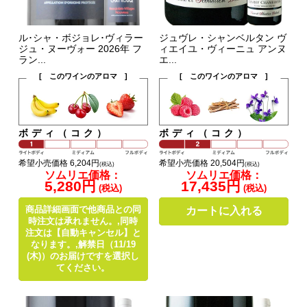
ル･シャ・ボジョレ･ヴィラー
ジュヴレ・シャンベルタン ヴ
ジュ・ヌーヴォー 2026年 フ
ィエイユ・ヴィーニュ アンヌ
ラン...
エ...
[ このワインのアロマ ]
[ このワインのアロマ ]
ボディ（コク）
ボディ（コク）
希望小売価格 6,204円
希望小売価格 20,504円
(税込)
(税込)
ソムリエ価格：
ソムリエ価格：
5,280円
17,435円
(税込)
(税込)
商品詳細画面で他商品との同
カートに入れる
時注文は承れません。,同時
注文は【自動キャンセル】と
なります。,解禁日（11/19
(木)）のお届けですを選択し
てください。