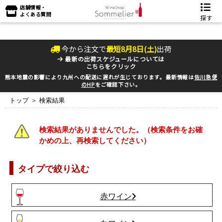
店舗情報・
よくある質問
探す
今から注文で
最短
8
月
8
日(
土
)
出荷
最新の出荷スケジュールについては
こちらをクリック
熊本地震の影響により九州への配送に遅れが生じております。最新情報は
佐川急便
のHP
をご確認下さい。
トップ
＞ 検索結果
検索結果がありませんでした。（検索条件をお確
かめの上、再検索してください）
タイプで絞り込む
赤ワイン